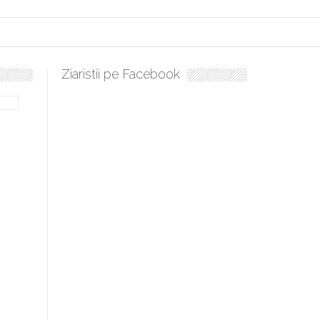
Ziaristii pe Facebook
ulați, sculați, boieri mari! Sara Nukina are nevoie de ajutorul nostru