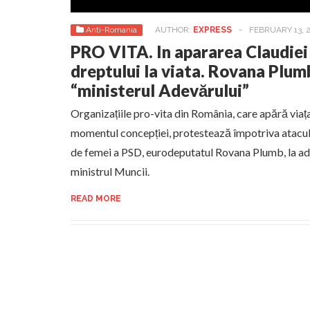
Anti-Romania
AUTHOR:
EXPRESS
-
FEBRUARY 13, 
PRO VITA. In apararea Claudiei 
dreptului la viata. Rovana Plumb
“ministerul Adevărului”
Organizațiile pro-vita din România, care apără via
momentul concepției, protestează împotriva ataculu
de femei a PSD, eurodeputatul Rovana Plumb, la ad
ministrul Muncii.
READ MORE