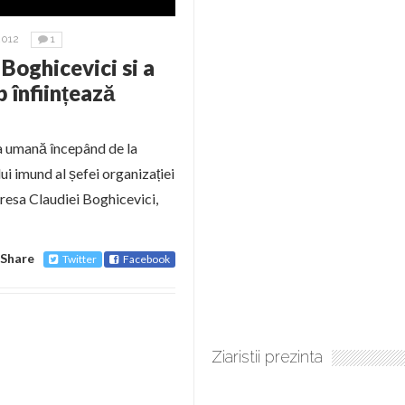
2012
1
Boghicevici si a
 înființează
ța umană începând de la
i imund al șefei organizației
resa Claudiei Boghicevici,
Share
Twitter
Facebook
Ziaristii prezinta