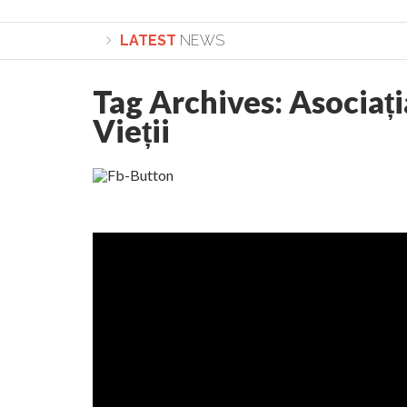
LATEST
NEWS
Tag Archives:
Asociați
Lepădarea de sine și urmarea lui Hristos. Calea spr
Vieții