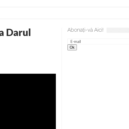
a Darul
Abonați-vă Aici!
e desăvârșire. Gând de duminică de Elena Solunca Moise
Sc