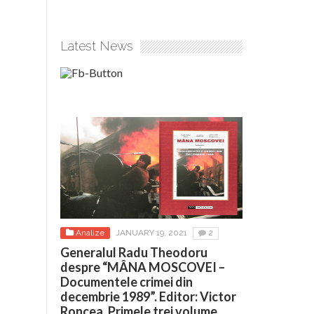
Latest News
Analize
JANUARY 19, 2021
2
Generalul Radu Theodoru
despre “MÂNA MOSCOVEI –
Documentele crimei din
decembrie 1989”. Editor: Victor
Roncea. Primele trei volume