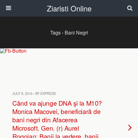
Ziaristi Online
Tags › Bani Negri
JULY 9, 2015 • BY EXPRESS
Când va ajunge DNA şi la M10?
Monica Macovei, beneficiară de
bani negri din Afacerea
Microsoft. Gen. (r) Aurel
Rogojan: Banii la vedere, banii