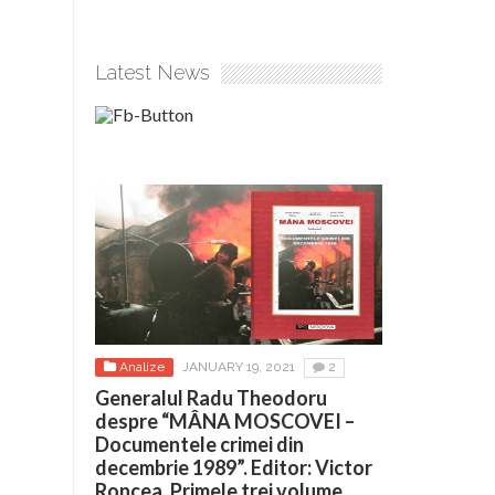
Latest News
Analize
JANUARY 19, 2021
2
Generalul Radu Theodoru
despre “MÂNA MOSCOVEI –
Documentele crimei din
decembrie 1989”. Editor: Victor
Roncea. Primele trei volume