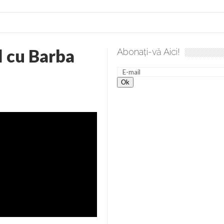
l cu Barba
Abonați-vă Aici!
e desăvârșire. Gând de duminică de Elena Solunca Moise
S