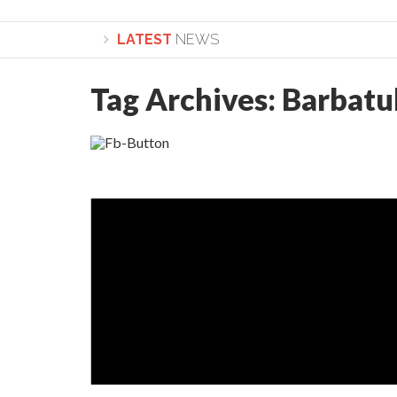
LATEST
NEWS
Tag Archives:
Barbatu
Lepădarea de sine și urmarea lui Hristos. Calea spr