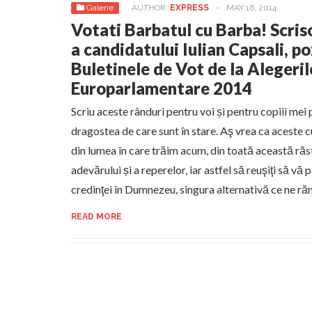
Galerie
AUTHOR:
EXPRESS
-
MAY 16, 2014
Votati Barbatul cu Barba! Scris
a candidatului Iulian Capsali, po
Buletinele de Vot de la Alegeril
Europarlamentare 2014
Scriu aceste rânduri pentru voi și pentru copiii mei 
dragostea de care sunt în stare. Aş vrea ca aceste c
din lumea în care trăim acum, din toată această ră
adevărului și a reperelor, iar astfel să reuşiţi să vă 
credinţei în Dumnezeu, singura alternativă ce ne ră
READ MORE