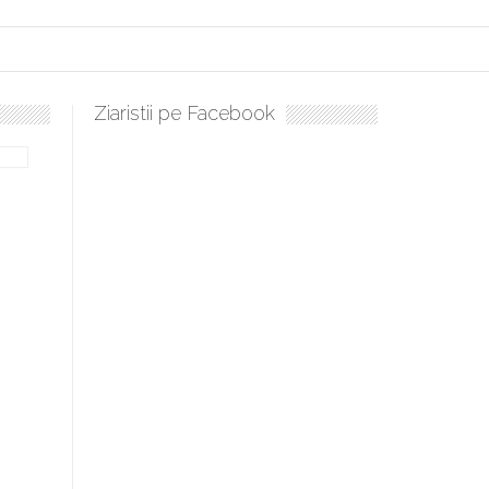
Ziaristii pe Facebook
culați, sculați, boieri mari! Sara Nukina are nevoie de ajutorul nostr