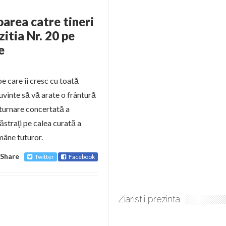
oarea catre tineri
zitia Nr. 20 pe
e
pe care îi cresc cu toată
uvinte să vă arate o frântură
sturnare concertată a
păstraţi pe calea curată a
mâne tuturor.
Share
Twitter
Facebook
Ziaristii prezinta