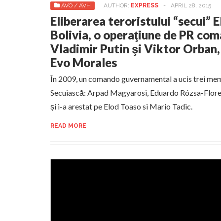
AVO / AVH
AUTHOR:
EXPRESS
-
APRIL 28, 2015
Eliberarea teroristului “secui” 
Bolivia, o operaţiune de PR co
Vladimir Putin şi Viktor Orban, 
Evo Morales
În 2009, un comando guvernamental a ucis trei mem
Secuiască: Arpad Magyarosi, Eduardo Rózsa-Flore
și i-a arestat pe Elod Toaso si Mario Tadic.
READ MORE