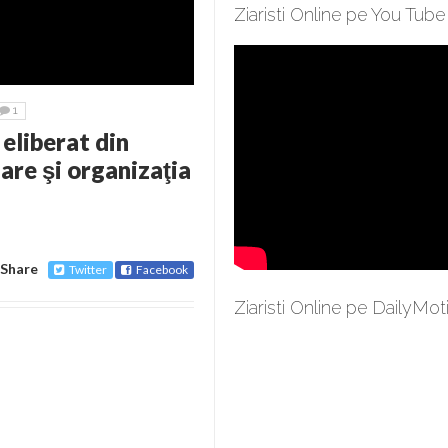
Ziaristi Online pe You Tube
1
eliberat din
gare şi organizaţia
Share
Twitter
Facebook
Ziaristi Online pe DailyMot