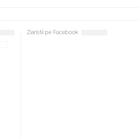
Ziaristii pe Facebook
ulați, sculați, boieri mari! Sara Nukina are nevoie de ajutorul nostru