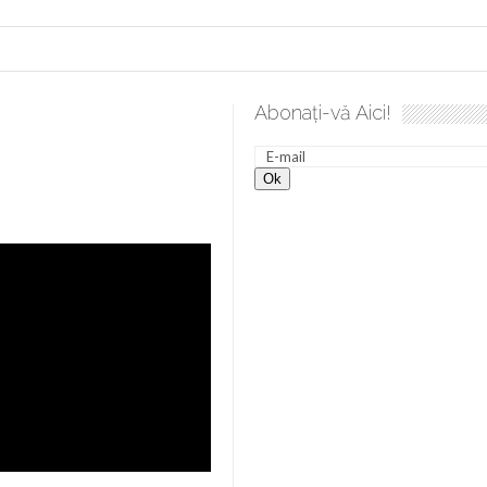
Abonați-vă Aici!
e desăvârșire. Gând de duminică de Elena Solunca Moise
Sc