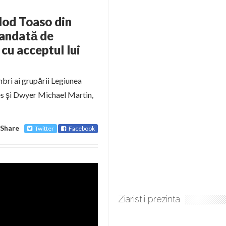
Elod Toaso din
mandată de
cu acceptul lui
bri ai grupării Legiunea
s şi Dwyer Michael Martin,
Share
Twitter
Facebook
Ziaristii prezinta