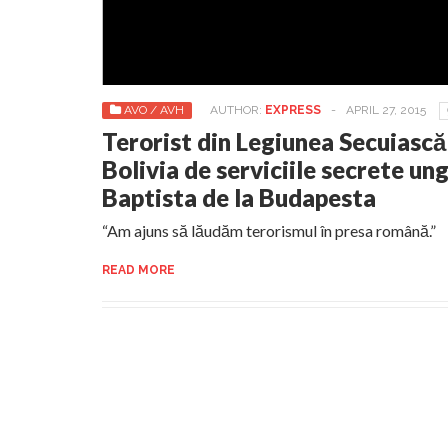
AVO / AVH
AUTHOR:
EXPRESS
-
APRIL 27, 2015
Terorist din Legiunea Secuiască 
Bolivia de serviciile secrete un
Baptista de la Budapesta
“Am ajuns să lăudăm terorismul în presa română.”
READ MORE