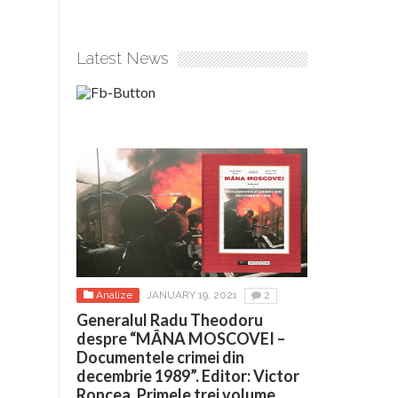
Latest News
Analize
JANUARY 19, 2021
2
Generalul Radu Theodoru
despre “MÂNA MOSCOVEI –
Documentele crimei din
decembrie 1989”. Editor: Victor
Roncea. Primele trei volume