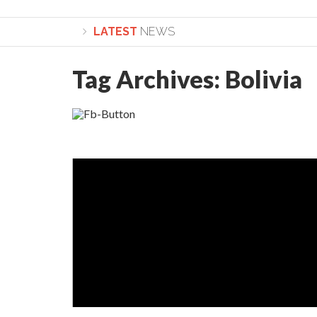
LATEST
NEWS
Tag Archives:
Bolivia
Lepădarea de sine și urmarea lui Hristos. Calea spr