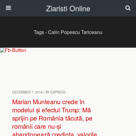
Ziaristi Online
Tags › Calin Popescu Tariceanu
DECEMBER 7, 2016 • BY EXPRESS
Marian Munteanu crede în
modelul și efectul Trump: Mă
sprijin pe România tăcută, pe
românii care nu-și
abandonează credința, valorile