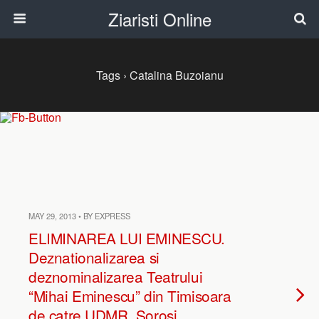
Ziaristi Online
Tags › Catalina Buzoianu
MAY 29, 2013 • BY EXPRESS
ELIMINAREA LUI EMINESCU.
Deznationalizarea si
deznominalizarea Teatrului
“Mihai Eminescu” din Timisoara
de catre UDMR, Sorosi,