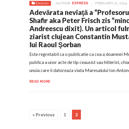
Exclusiv
AUTHOR:
EXPRESS
-
FEBRUARY 21, 2014
Adevărata neviaţă a “Profesoru
Shafir aka Peter Frisch zis “min
Andreescu dixit). Un articol ful
ziarist clujean Constantin Must
lui Raoul Şorban
Este regretabil ca o publicatie ca cea a doamnei Mu
publica a unor acte de tip ceausist sau hitlerist, ch
unuia care ii datoreaza viata Maresalului Ion Anton
READ MORE
« Previous
1
2