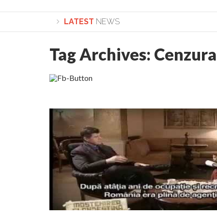
LATEST
NEWS
Tag Archives:
Cenzura
Lepădarea de sine și urmarea lui Hristos. Calea spre