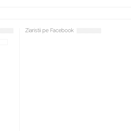
Ziaristii pe Facebook
lați, sculați, boieri mari! Sara Nukina are nevoie de ajutorul nostru!