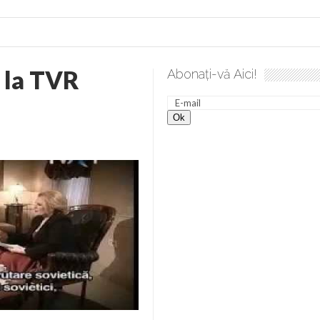
 la TVR
Abonați-vă Aici!
 desăvârșire. Gând de duminică de Elena Solunca Moise
Scu