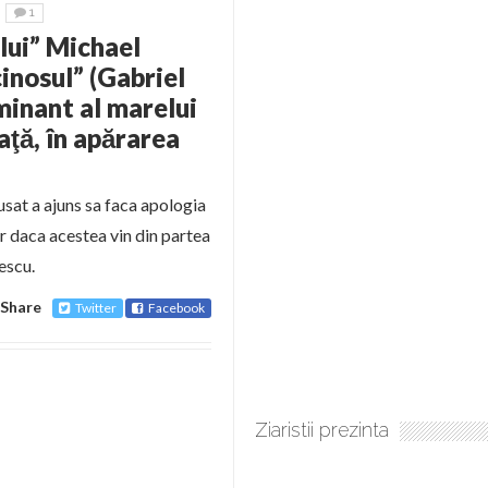
1
lui” Michael
cinosul” (Gabriel
minant al marelui
aţă, în apărarea
sat a ajuns sa faca apologia
iar daca acestea vin din partea
escu.
Share
Twitter
Facebook
Ziaristii prezinta