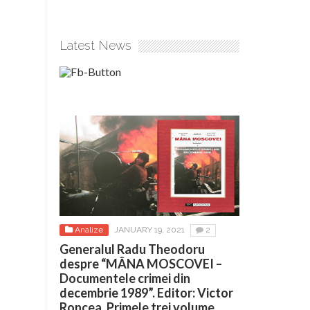
Latest News
Analize
JANUARY 19, 2021
2
Generalul Radu Theodoru
despre “MÂNA MOSCOVEI –
Documentele crimei din
decembrie 1989”. Editor: Victor
Roncea. Primele trei volume