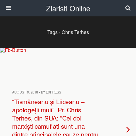
Ziaristi Online
Tags › Chris Terhes
AUGUST 9, 2018 • BY EXPRESS
“Tismăneanu și Liiceanu –
apologeții muii”. Pr. Chris
Terhes, din SUA: “Cei doi
marxiști camuflați sunt una
dintre principalele cauze pentru