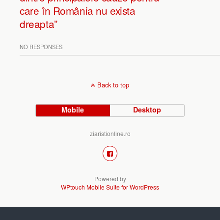
care în România nu exista
dreapta”
NO RESPONSES
Back to top
Mobile
Desktop
ziaristionline.ro
Powered by
WPtouch Mobile Suite for WordPress