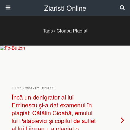
Ziaristi Online
Tags › Cioaba Plagiat
JULY 16, 2014 • BY EXPRESS
Încă un denigrator al lui
Eminescu şi-a dat examenul în
plagiat: Cătălin Cioabă, emulul
lui Patapievici şi copilul de suflet
al lui Liiceanu, a plagiat o