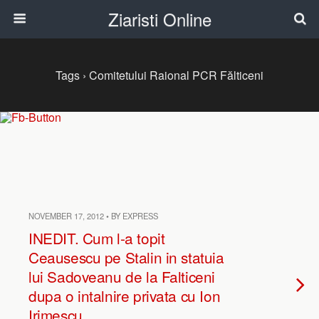
Ziaristi Online
Tags › Comitetului Raional PCR Fălticeni
NOVEMBER 17, 2012 • BY EXPRESS
INEDIT. Cum l-a topit
Ceausescu pe Stalin in statuia
lui Sadoveanu de la Falticeni
dupa o intalnire privata cu Ion
Irimescu