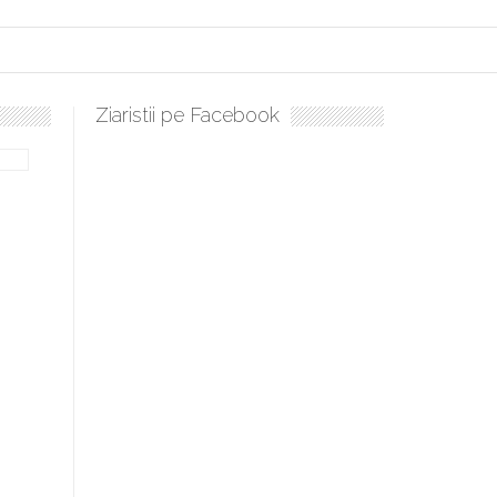
Ziaristii pe Facebook
Sculați, sculați, boieri mari! Sara Nukina are nevoie de ajutorul