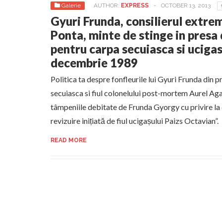
Galerie
AUTHOR:
EXPRESS
-
OCTOBER 13, 2013
Gyuri Frunda, consilierul extrem
Ponta, minte de stinge in presa
pentru carpa secuiasca si ucigas
decembrie 1989
Politica ta despre fonfleurile lui Gyuri Frunda din 
secuiasca si fiul colonelului post-mortem Aurel Ag
tâmpeniile debitate de Frunda Gyorgy cu privire la
revizuire inițiată de fiul ucigașului Paizs Octavian”.
READ MORE