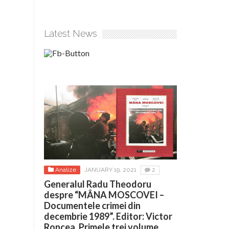
Latest News
Analize
JANUARY 19, 2021
2
Generalul Radu Theodoru
despre “MÂNA MOSCOVEI –
Documentele crimei din
decembrie 1989”. Editor: Victor
Roncea. Primele trei volume