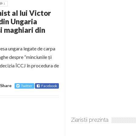
1
ist al lui Victor
 din Ungaria
i maghiari din
presa ungara legate de carpa
aghe despre “minciunile și
 decizia ÎCCJ în procedura de
Share
Twitter
Facebook
Ziaristii prezinta