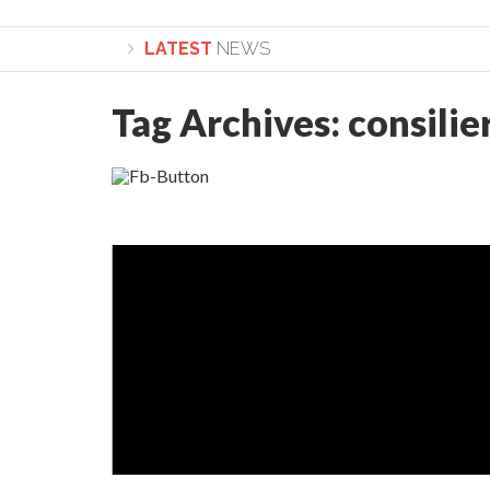
LATEST
NEWS
Tag Archives:
consilie
Lepădarea de sine și urmarea lui Hristos. Cal