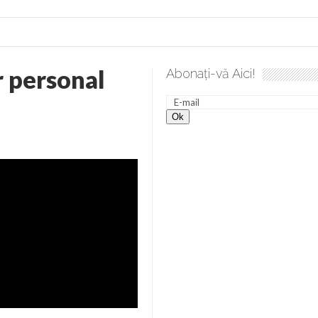
r personal
Abonați-vă Aici!
ea spre desăvârșire. Gând de duminică de Elena Solunca Moise