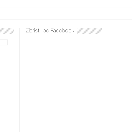
Ziaristii pe Facebook
Sculați, sculați, boieri mari! Sara Nukina are nevoie de ajutorul 