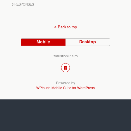
3 RESPONSES
Back to top
Mobile
Desktop
ziaristionline.ro
Powered by
WPtouch Mobile Suite for WordPress