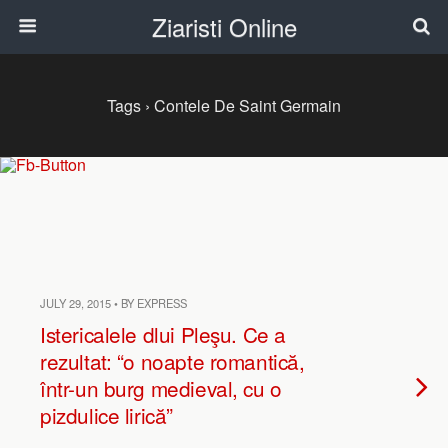
Ziaristi Online
Tags › Contele De Saint Germain
JULY 29, 2015 • BY EXPRESS
Istericalele dlui Pleşu. Ce a
rezultat: “o noapte romantică,
într-un burg medieval, cu o
pizdulice lirică”