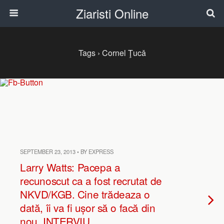
Ziaristi Online
Tags › Cornel Ţucǎ
SEPTEMBER 23, 2013 • BY EXPRESS
Larry Watts: Pacepa a
recunoscut ca a fost recrutat de
NKVD/KGB. Cine trădeaza o
dată, îi va fi ușor să o facă din
nou. INTERVIU