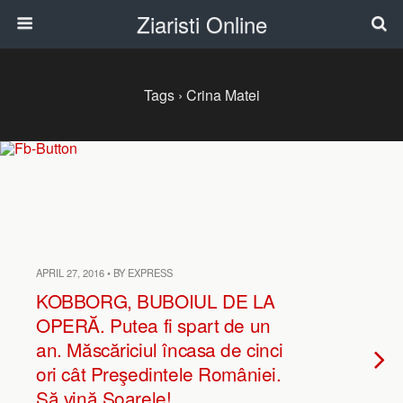
Ziaristi Online
Tags › Crina Matei
APRIL 27, 2016 • BY EXPRESS
KOBBORG, BUBOIUL DE LA
OPERĂ. Putea fi spart de un
an. Măscăriciul încasa de cinci
ori cât Preşedintele României.
Să vină Soarele!