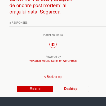
de onoare post mortem” al
oraşului natal Segarcea
3 RESPONSES
ziaristionline.ro
Powered by
WPtouch Mobile Suite for WordPress
Back to top
Mobile
Desktop