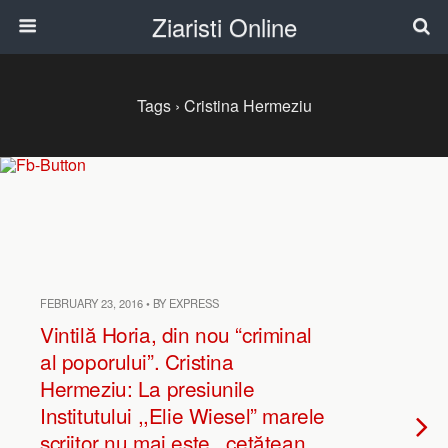
Ziaristi Online
Tags › Cristina Hermeziu
FEBRUARY 23, 2016 • BY EXPRESS
Vintilă Horia, din nou “criminal
al poporului”. Cristina
Hermeziu: La presiunile
Institutului ,,Elie Wiesel” marele
scriitor nu mai este ,,cetăţean