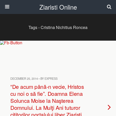
Ziaristi Online
Tags › Cristina Nichitius Roncea
DECEMBER 25, 2014 • BY EXPRESS
“De acum până-n vecie, Hristos
cu noi o să fie”. Doamna Elena
Solunca Moise la Naşterea
Domnului. La Mulţi Ani tuturor
cititorilor portalului liber Ziarişti