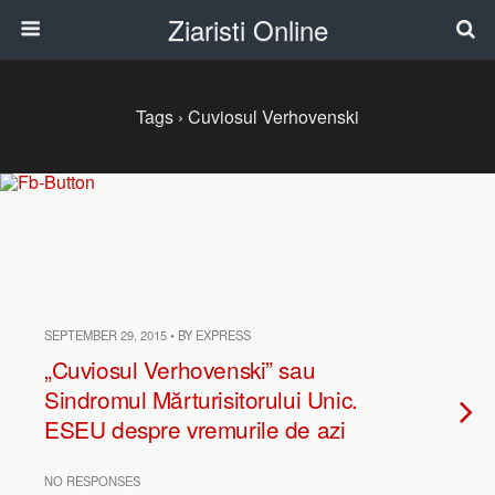
Ziaristi Online
Tags › Cuviosul Verhovenski
SEPTEMBER 29, 2015 • BY EXPRESS
„Cuviosul Verhovenski” sau
Sindromul Mărturisitorului Unic.
ESEU despre vremurile de azi
NO RESPONSES