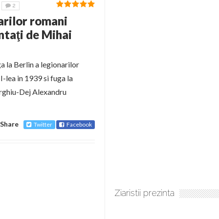
2
arilor romani
entaţi de Mihai
a la Berlin a legionarilor
I-lea in 1939 si fuga la
eorghiu-Dej Alexandru
Share
Twitter
Facebook
Ziaristii prezinta