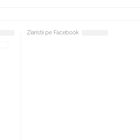
Ziaristii pe Facebook
Sculați, sculați, boieri mari! Sara Nukina are nevoie de ajutorul 