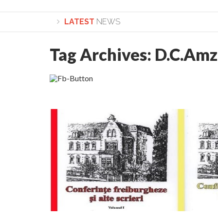
LATEST
NEWS
Tag Archives:
D.C.Amz
Lepădarea de sine și urmarea lui Hristos. Cale