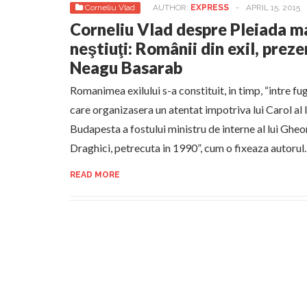
Corneliu Vlad
AUTHOR:
EXPRESS
-
APRIL 15, 2015
Corneliu Vlad despre Pleiada m
neştiuţi: Românii din exil, prez
Neagu Basarab
Romanimea exilului s-a constituit, in timp, “intre fug
care organizasera un atentat impotriva lui Carol al I
Budapesta a fostului ministru de interne al lui Gh
Draghici, petrecuta in 1990”, cum o fixeaza autorul.
READ MORE