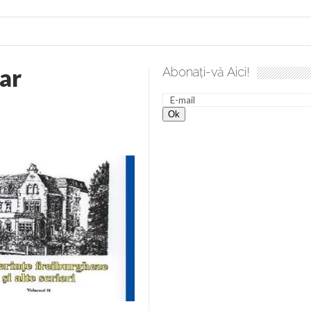
ar
Abonați-vă Aici!
a spre desăvârșire. Gând de duminică de Elena Solunca Moise