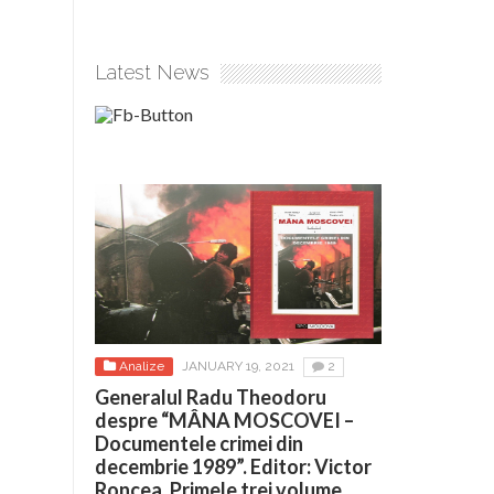
Latest News
Analize
JANUARY 19, 2021
2
Generalul Radu Theodoru
despre “MÂNA MOSCOVEI –
Documentele crimei din
decembrie 1989”. Editor: Victor
Roncea. Primele trei volume