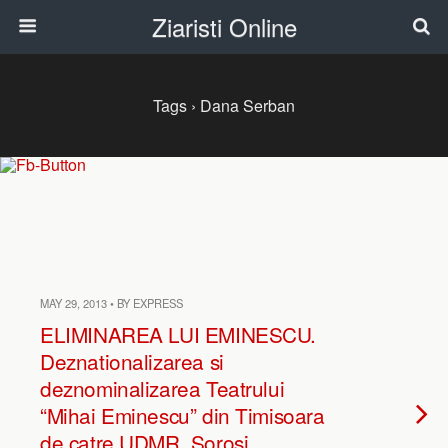
Ziaristi Online
Tags › Dana Serban
MAY 29, 2013 • BY EXPRESS
ELIMINAREA LUI EMINESCU.
Deznationalizarea si
deznominalizarea Teatrului
“Mihai Eminescu” din Timisoara
de catre UDMR, Sorosi,