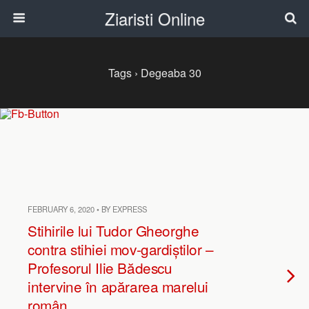
Ziaristi Online
Tags › Degeaba 30
FEBRUARY 6, 2020 • BY EXPRESS
Stihirile lui Tudor Gheorghe
contra stihiei mov-gardiștilor –
Profesorul Ilie Bădescu
intervine în apărarea marelui
român