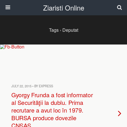
Ziaristi Online
Tags › Deputat
JULY 22, 2015 • BY EXPRESS
Gyorgy Frunda a fost informator
al Securităţii la dublu. Prima
recrutare a avut loc în 1979.
BURSA produce dovezile
CNSAS