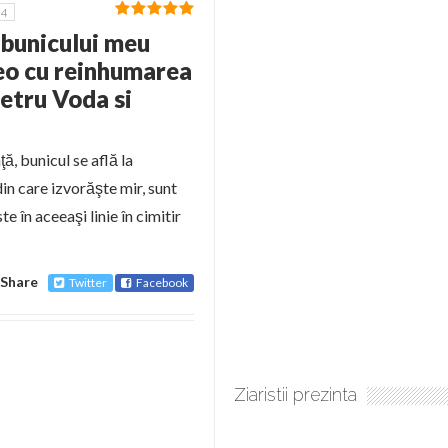
4
 bunicului meu
deo cu reinhumarea
etru Voda si
, bunicul se află la
in care izvorăşte mir, sunt
te în aceeaşi linie în cimitir
Share
Twitter
Facebook
Ziaristii prezinta