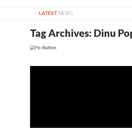
LATEST
NEWS
Tag Archives:
Dinu Po
Lepădarea de sine și urmarea lui Hristos. Calea spr