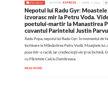
Dezvaluiri
AUTHOR:
EXPRESS
-
APRIL 7, 2013
Nepotul lui Radu Gyr: Moastele
izvorasc mir la Petru Voda. Vi
poetului-martir la Manastirea P
cuvantul Parintelui Justin Parvu
Radu Popa, nepotul lui Radu Gyr: În momentul de faţă
închinare la Mănăstirea Petru Vodă. Moaştele lui, d
puse într-o raclă, iar credincioşii vin şi se închină. Es
cu Părintele Calciu Dumitreasa.
READ MORE