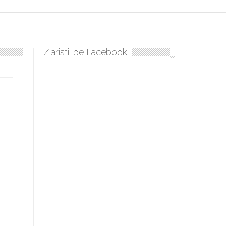
Ziaristii pe Facebook
culați, sculați, boieri mari! Sara Nukina are nevoie de ajutorul nostr