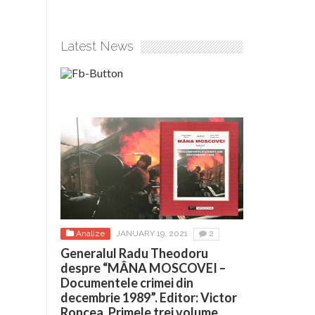
Latest News
Analize
JANUARY 19, 2021
2
Generalul Radu Theodoru
despre “MÂNA MOSCOVEI –
Documentele crimei din
decembrie 1989”. Editor: Victor
Roncea. Primele trei volume