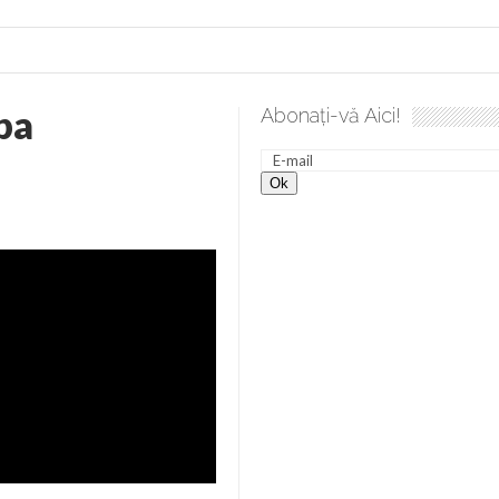
pa
Abonați-vă Aici!
e desăvârșire. Gând de duminică de Elena Solunca Moise
S