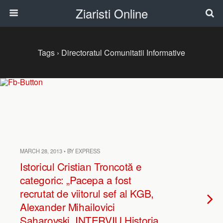
Ziaristi Online
Tags › Directoratul Comunitatii Informative
MARCH 28, 2013 • BY EXPRESS
Istoricul Cristian Troncotă e
categoric: „Pacepa a fost
recrutat de viitorul sef al KGB,
Alexander Mihailovici
Saharovski. INTERVIU Historia