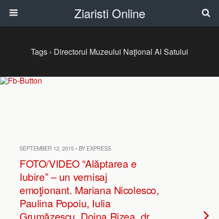
Ziaristi Online
Tags › Directorul Muzeului Naţional Al Satului
SEPTEMBER 12, 2015 • BY EXPRESS
FOTO/VIDEO “Alăptarea e
Iubire” – un vernisaj
emoţionant. Mariana Nicolesco,
Paulina Popoiu, Iulia
Grumăzescu, Doina Rizea, dr.