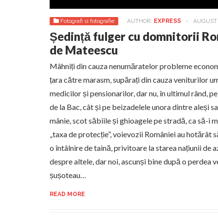
Fotografi si fotografie
AUTHOR:
EXPRESS
-
AUGUST 3
Ședință fulger cu domnitorii Ro
de Mateescu
Mâhniți din cauza nenumăratelor probleme economi
țara către marasm, supărați din cauza veniturilor umi
medicilor și pensionarilor, dar nu, în ultimul rând, pe
de la Bac, cât și pe beizadelele unora dintre aleși sa
mânie, scot săbiile și ghioagele pe stradă, ca să-i m
„taxa de protecție”, voievozii României au hotărât s
o întâlnire de taină, privitoare la starea națiunii de a
despre altele, dar noi, ascunși bine după o perdea 
șușoteau…
READ MORE