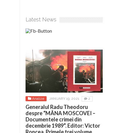
Latest News
Analize
JANUARY 19, 2021
2
Generalul Radu Theodoru
despre “MÂNA MOSCOVEI –
Documentele crimei din
decembrie 1989”. Editor: Victor
Roncea. Primele trei volume