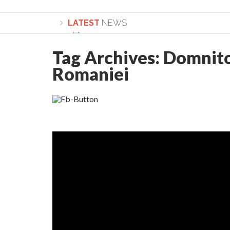
LATEST
NEWS
Tag Archives:
Domnito
Romaniei
Lepădarea de sine și urmarea lui Hristos. Ca
Sculați, sculați, boieri mari! Sara Nukina are 
Academia Române revine în cazul pericolele 
Academia Română: 5G poate cauza CANCER. Gu
La Mulți Ani, Eugen Mihăescu!
Pamfil Șeicaru omagiat la Mănăstirea ctitori
Nu vă fie frică! FOTO și VIDEO cu Corneliu Vl
Mariana Nicolesco: Evenimentele Darclée la
Schimbarea la Față: “Acesta e Fiul Meu Mult Iub
Turnătorul DIE Lucian Boia înjură din nou popo
României