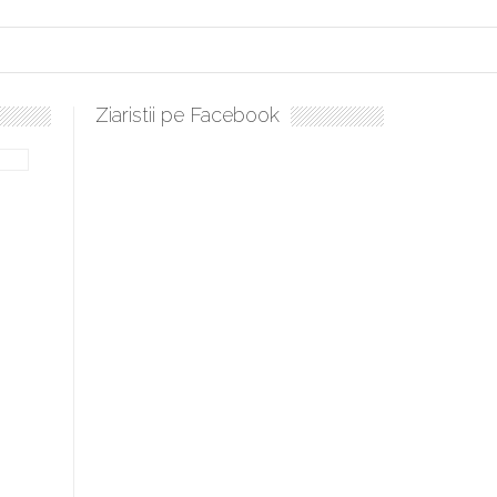
Ziaristii pe Facebook
bilă, periculoase pentru sănătate
 mai ușor de stăpânit”
ristos!”
e la Humanitas militează pentru federalizarea