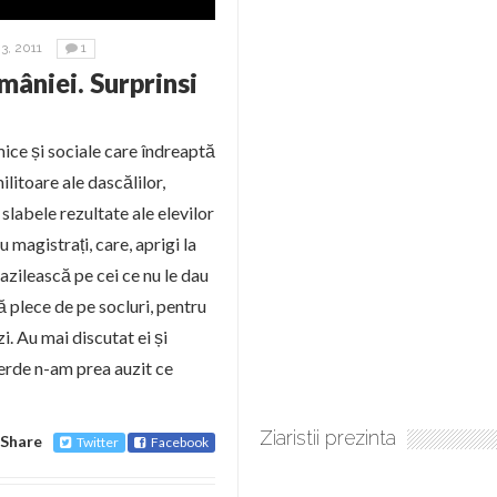
, 2011
1
mâniei. Surprinsi
ce și sociale care îndreaptă
litoare ale dascălilor,
 slabele rezultate ale elevilor
u magistrați, care, aprigi la
azilească pe cei ce nu le dau
ă plece de pe socluri, pentru
zi. Au mai discutat ei și
verde n-am prea auzit ce
Ziaristii prezinta
Share
Twitter
Facebook