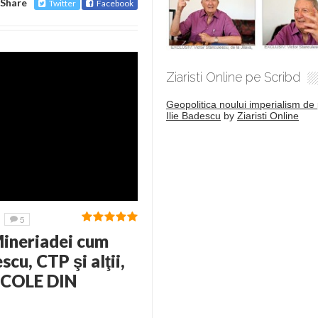
Share
Twitter
Facebook
Ziaristi Online pe Scribd
Geopolitica noului imperialism de 
Ilie Badescu
by
Ziaristi Online
5
Mineriadei cum
u, CTP şi alţii,
TICOLE DIN