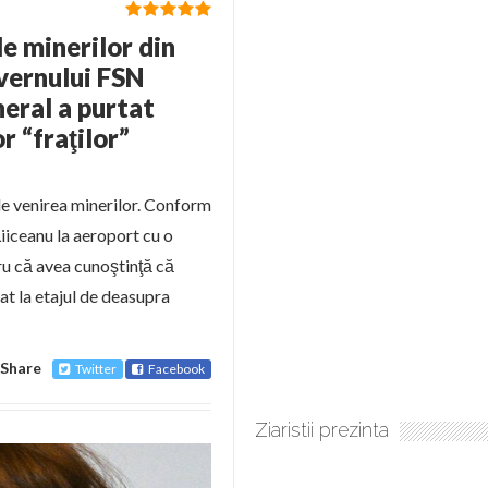
e minerilor din
vernului FSN
eral a purtat
r “fraţilor”
 de venirea minerilor. Conform
iiceanu la aeroport cu o
ru că avea cunoştinţă că
lat la etajul de deasupra
Share
Twitter
Facebook
Ziaristii prezinta