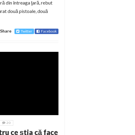
ră din întreaga ţară, rebut
 furat două pistoale, două
Share
Twitter
Facebook
20
ru ce ştia că face