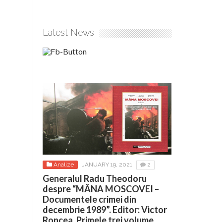
Latest News
Analize
JANUARY 19, 2021
2
Generalul Radu Theodoru
despre “MÂNA MOSCOVEI –
Documentele crimei din
decembrie 1989”. Editor: Victor
Roncea. Primele trei volume