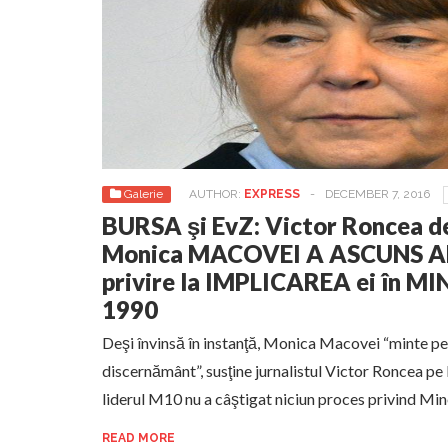
Galerie
AUTHOR:
EXPRESS
-
DECEMBER 7, 2016
BURSA şi EvZ: Victor Roncea d
Monica MACOVEI A ASCUNS A
privire la IMPLICAREA ei în MI
1990
Deşi învinsă în instanţă, Monica Macovei “minte pen
discernământ”, susţine jurnalistul Victor Roncea pe
liderul M10 nu a câştigat niciun proces privind Mi
READ MORE