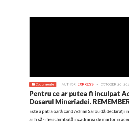
Documente
AUTHOR:
EXPRESS
-
OCTOBER 20, 20
Pentru ce ar putea fi inculpat A
Dosarul Mineriadei. REMEMBE
Este a patra oară când Adrian Sârbu dă declaraţii î
ar fi să-i fie schimbată încadrarea de martor în acee