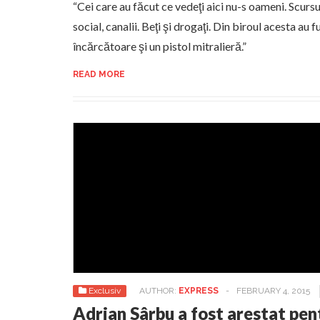
“Cei care au făcut ce vedeţi aici nu-s oameni. Scursu
social, canalii. Beţi şi drogaţi. Din biroul acesta au
încărcătoare şi un pistol mitralieră.”
READ MORE
Exclusiv
AUTHOR:
EXPRESS
-
FEBRUARY 4, 2015
Adrian Sârbu a fost arestat pent