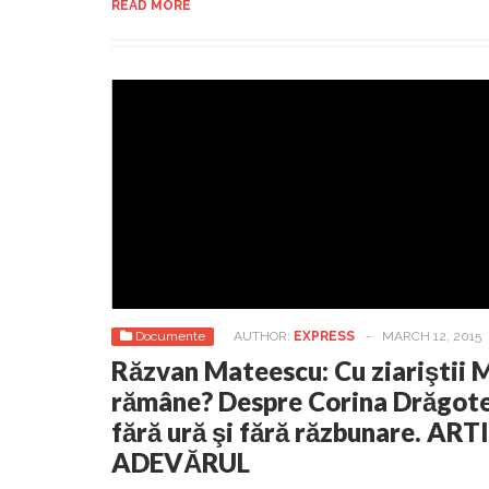
READ MORE
Documente
AUTHOR:
EXPRESS
-
MARCH 12, 2015
Răzvan Mateescu: Cu ziariştii 
rămâne? Despre Corina Drăgotesc
fără ură şi fără răzbunare. AR
ADEVĂRUL