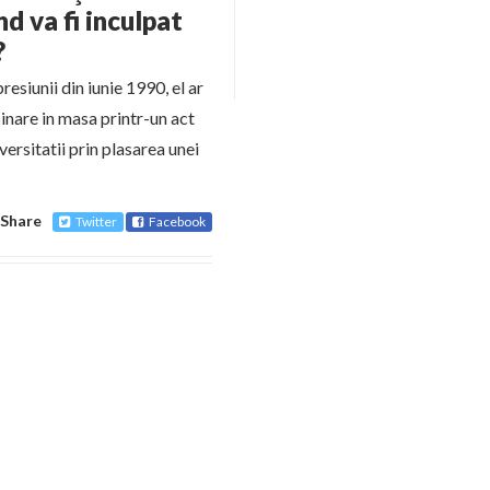
d va fi inculpat
?
resiunii din iunie 1990, el ar
sinare in masa printr-un act
versitatii prin plasarea unei
Share
Twitter
Facebook