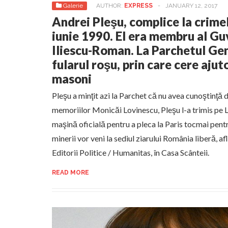
Galerie
AUTHOR:
EXPRESS
-
JANUARY 12, 2017
Andrei Pleşu, complice la crimel
iunie 1990. El era membru al Gu
Iliescu-Roman. La Parchetul Gen
fularul roşu, prin care cere ajuto
masoni
Pleşu a minţit azi la Parchet că nu avea cunoştinţă
memoriilor Monicăi Lovinescu, Pleşu l-a trimis pe L
maşină oficială pentru a pleca la Paris tocmai pent
minerii vor veni la sediul ziarului România liberă, af
Editorii Politice / Humanitas, în Casa Scânteii.
READ MORE