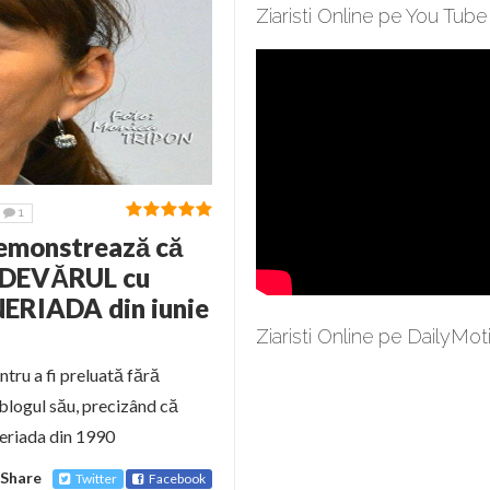
Ziaristi Online pe You Tube
1
emonstrează că
DEVĂRUL cu
NERIADA din iunie
Ziaristi Online pe DailyMot
tru a fi preluată fără
 blogul său, precizând că
neriada din 1990
Share
Twitter
Facebook