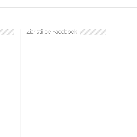
Ziaristii pe Facebook
lați, sculați, boieri mari! Sara Nukina are nevoie de ajutorul nostru!