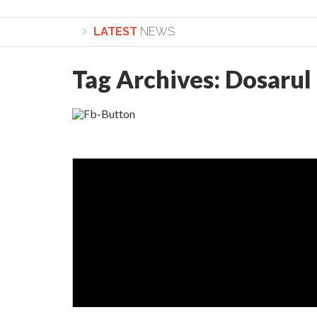
LATEST
NEWS
Tag Archives:
Dosarul
Lepădarea de sine și urmarea lui Hristos. Calea spre