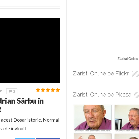
Ziaristi Online
Ziaristi Online pe Flickr
16
3
Ziaristi Online pe Picasa
drian Sârbu în
R
n acest Dosar istoric. Normal
a de învinuit.