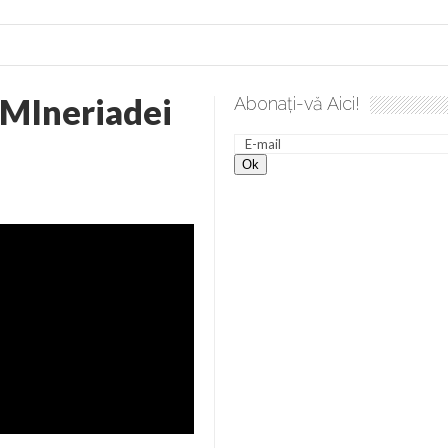
 MIneriadei
Abonați-vă Aici!
 desăvârșire. Gând de duminică de Elena Solunca Moise
Scu