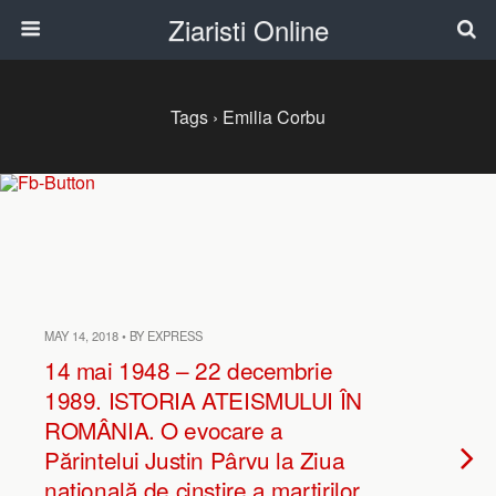
Ziaristi Online
Tags › Emilia Corbu
MAY 14, 2018 • BY EXPRESS
14 mai 1948 – 22 decembrie
1989. ISTORIA ATEISMULUI ÎN
ROMÂNIA. O evocare a
Părintelui Justin Pârvu la Ziua
națională de cinstire a martirilor