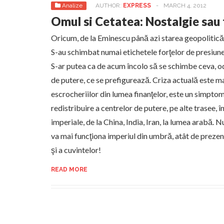
Analize
AUTHOR:
EXPRESS
-
MARCH 4, 2012
Omul si Cetatea: Nostalgie sau 
Oricum, de la Eminescu până azi starea geopolitică
S-au schimbat numai etichetele forţelor de presiune p
S-ar putea ca de acum încolo să se schimbe ceva, o
de putere, ce se prefigurează. Criza actuală este m
escrocheriilor din lumea finanţelor, este un simptom
redistribuire a centrelor de putere, pe alte trasee, î
imperiale, de la China, India, Iran, la lumea arabă. 
va mai funcţiona imperiul din umbră, atât de prezen
şi a cuvintelor!
READ MORE