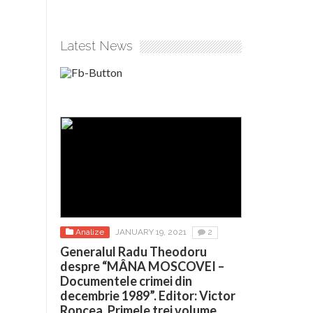
Latest News
Analize
JANUARY 19, 2021
2
Generalul Radu Theodoru
despre “MÂNA MOSCOVEI –
Documentele crimei din
decembrie 1989”. Editor: Victor
Roncea. Primele trei volume