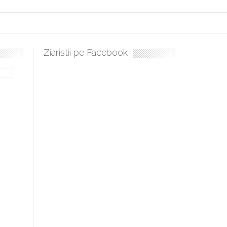
Ziaristii pe Facebook
Sculați, sculați, boieri mari! Sara Nukina are nevoie de ajutorul 