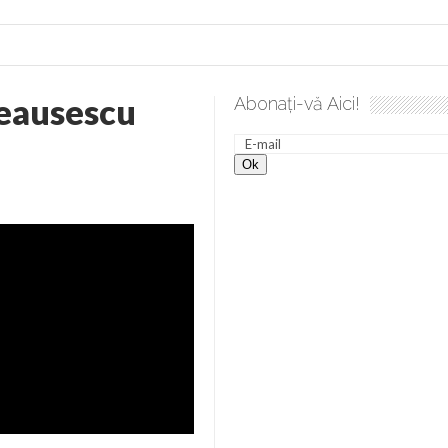
eausescu
Abonați-vă Aici!
a spre desăvârșire. Gând de duminică de Elena Solunca Moise