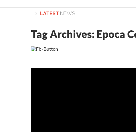
LATEST
NEWS
Tag Archives:
Epoca C
Lepădarea de sine și urmarea lui Hristos. Cale