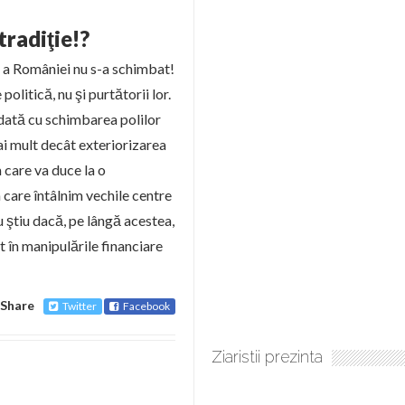
tradiţie!?
 a României nu s-a schimbat!
olitică, nu şi purtătorii lor.
dată cu schimbarea polilor
ai mult decât exteriorizarea
 care va duce la o
n care întâlnim vechile centre
Nu ştiu dacă, pe lângă acestea,
t în manipulările financiare
Share
Twitter
Facebook
Ziaristii prezinta