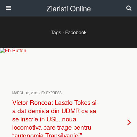
Ziaristi Online
Tags › Facebook
MARCH 12, 2012 • BY EXPRESS
Victor Roncea: Laszlo Tokes si-
a dat demisia din UDMR ca sa
se inscrie in USL, noua
locomotiva care trage pentru
“autonomia Transilvaniei”