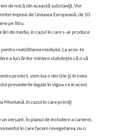
xtrem de mică din această substanţă. Vor
 limitei impuse de Uniunea Europeană, de 10
me pe litru.
ări de mediu, în cazul în care s-ar produce
entru reabilitarea mediului. La aces-te
dere a lucrărilor miniere stabileşte că o să
ntru proiect, vom lua o decizie şi în ceea
tul prevederile legale în vigoa-re în acest
a Montană, în cazul în care primiţi
un versant. În planul de închidere a carierei,
 momentul în care facem revegetarea, nu o