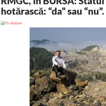
RMGC, în BURSA: Statul 
hotărască: “da” sau “nu”