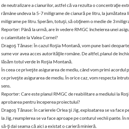
de neutralizare a cianurilor, astfel că va rezulta o concentraţie e
rămâne undeva la 5-7 miligrame de cianură pe litru, la jumătatea
miligrame pe litru. Sperăm, totuşi, să obţinem o medie de 3 miligra
Reporter: Până la urmă, are în vedere RMGC încheierea unei asigur
o calamitate la Valea Cornei?
Dragoş Tănase: În cazul Roşia Montană, vom pune bani deoparte p
sume vor avea acces autorităţile române. De altfel, planul de închi
lăsăm totul verde în Roşia Montană.
În ceea ce priveşte asigurarea de mediu, când vom primi acordul pe
ce priveşte asigurarea de mediu. În orice caz, vom respecta întruto
sens.
Reporter: Care este planul RMGC de reabilitare a mediului la Roşi
aprobarea pentru începerea proiectului?
Dragoş Tănase: În carierele Orlea şi Jig, exploatarea se va face pe 
la Jig, reumplerea se va face aproape pe conturul vechii pante. În
să-ţi dai seama că aici a existat o carieră minieră.