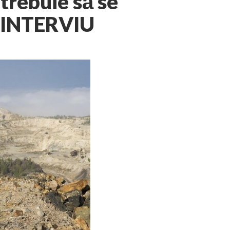
trebuie să se
. INTERVIU