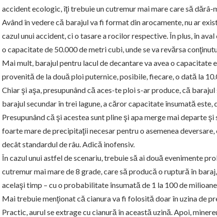
accident ecologic, îţi trebuie un cutremur mai mare care să dărâ-m
Având în vedere că barajul va fi format din arocamente, nu ar exist
cazul unui accident, ci o tasare a rocilor respective. În plus, în ava
o capacitate de 50.000 de metri cubi, unde se va revărsa conţinutul
Mai mult, barajul pentru lacul de decantare va avea o capacitate 
provenită de la două ploi puternice, posibile, fiecare, o dată la 10.
Chiar şi aşa, presupunând că aces-te ploi s-ar produce, că barajul 
barajul secundar în trei lagune, a căror capacitate însumată este,
Presupunând că şi acestea sunt pline şi apa merge mai departe şi 
foarte mare de precipitaţii necesar pentru o asemenea deversare, c
decât standardul de râu. Adică inofensiv.
În cazul unui astfel de scenariu, trebuie să ai două evenimente pr
cutremur mai mare de 8 grade, care să producă o ruptură în baraj, 
acelaşi timp – cu o probabilitate însumată de 1 la 100 de milioane 
Mai trebuie menţionat că cianura va fi folosită doar în uzina de prep
Practic, aurul se extrage cu cianură în această uzină. Apoi, minereul