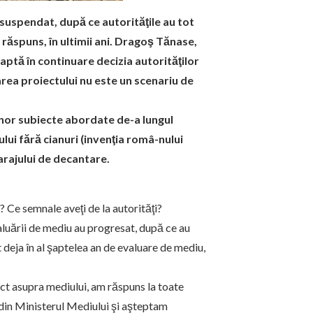
suspendat, după ce autorităţile au tot
ăspuns, în ultimii ani. Dragoş Tănase,
ptă în continuare decizia autorităţilor
area proiectului nu este un scenariu de
nor subiecte abordate de-a lungul
lui fără cianuri (invenţia româ-nului
arajului de decantare.
 Ce semnale aveţi de la autorităţi?
aluării de mediu au progresat, după ce au
 deja în al şaptelea an de evaluare de mediu,
act asupra mediului, am răspuns la toate
 din Ministerul Mediului şi aşteptam