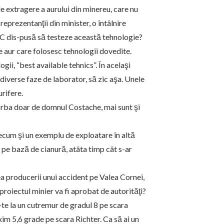
 extragere a aurului din minereu, care nu
eprezentanţii din minister, o întâlnire
GC dis-pusă să testeze această tehnologie?
 aur care folosesc tehnologii dovedite.
gii, “best available tehnics”. În acelaşi
diverse faze de laborator, să zic aşa. Unele
urifere.
orba doar de domnul Costache, mai sunt şi
recum şi un exemplu de exploatare în altă
 pe bază de cianură, atâta timp cât s-ar
a producerii unui accident pe Valea Cornei,
proiectul minier va fi aprobat de autorităţi?
-te la un cutremur de gradul 8 pe scara
im 5,6 grade pe scara Richter. Ca să ai un