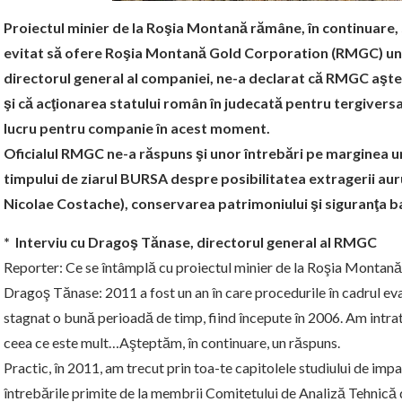
Proiectul minier de la Roşia Montană rămâne, în continuare, 
evitat să ofere Roşia Montană Gold Corporation (RMGC) un r
directorul general al companiei, ne-a declarat că RMGC aştea
şi că acţionarea statului român în judecată pentru tergivers
lucru pentru companie în acest moment.
Oficialul RMGC ne-a răspuns şi unor întrebări pe marginea u
timpului de ziarul BURSA despre posibilitatea extragerii auru
Nicolae Costache), conservarea patrimoniului şi siguranţa b
* Interviu cu Dragoş Tănase, directorul general al RMGC
Reporter: Ce se întâmplă cu proiectul minier de la Roşia Montană?
Dragoş Tănase: 2011 a fost un an în care procedurile în cadrul ev
stagnat o bună perioadă de timp, fiind începute în 2006. Am intrat
ceea ce este mult…Aşteptăm, în continuare, un răspuns.
Practic, în 2011, am trecut prin toa-te capitolele studiului de imp
întrebările primite de la membrii Comitetului de Analiză Tehnică