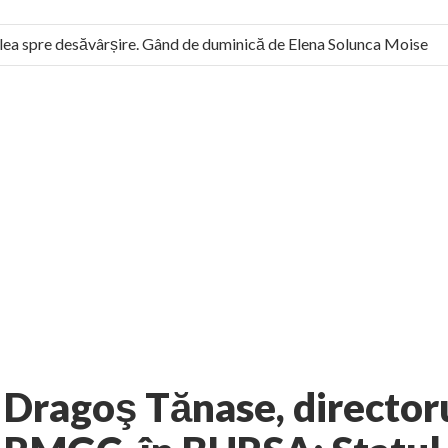
ea spre desăvârșire. Gând de duminică de Elena Solunca Moise
ul român: “românii sunt slavi, nu latini”. Fostul agent ceaușist de
6 comments
rie
Interviuri
AUTHOR:
EXPRESS
-
AUGUST 22, 2012
Dragoş Tănase, directoru