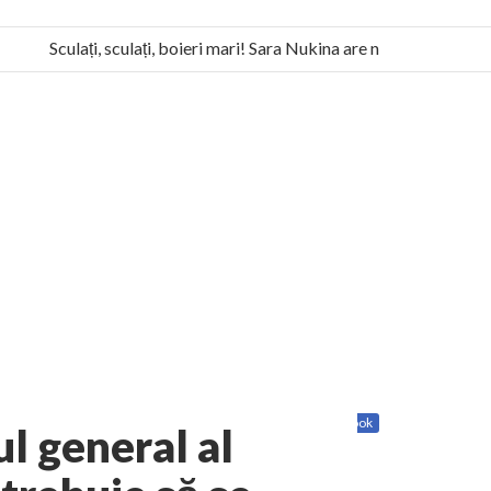
Sculați, sculați, boieri mari! Sara Nukina are nevoie de ajutorul
 la Humanitas militează pentru federalizarea României
Share
Twitter
Facebook
l general al