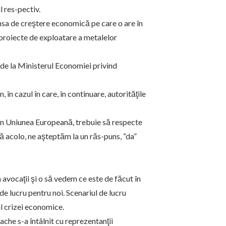
l res-pectiv.
sa de creştere economică pe care o are în
e proiecte de exploatare a metalelor
de la Ministerul Economiei privind
 în cazul în care, în continuare, autorităţile
în Uniunea Europeană, trebuie să respecte
 acolo, ne aşteptăm la un răs-puns, “da”
 avocaţii şi o să vedem ce este de făcut în
e lucru pentru noi. Scenariul de lucru
ul crizei economice.
che s-a întâlnit cu reprezentanţii