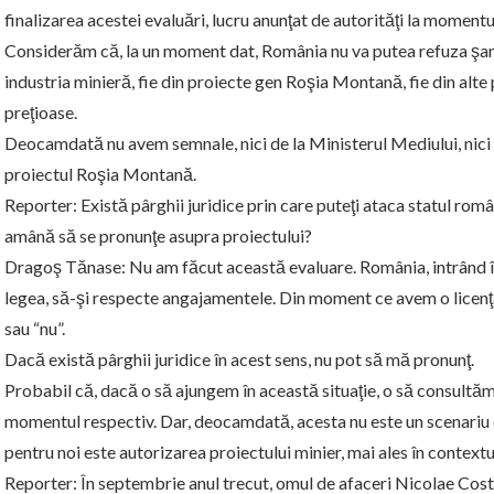
finalizarea acestei evaluări, lucru anunţat de autorităţi la momentu
Considerăm că, la un moment dat, România nu va putea refuza şan
industria minieră, fie din proiecte gen Roşia Montană, fie din alt
preţioase.
Deocamdată nu avem semnale, nici de la Ministerul Mediului, nici 
proiectul Roşia Montană.
Reporter: Există pârghii juridice prin care puteţi ataca statul român,
amână să se pronunţe asupra proiectului?
Dragoş Tănase: Nu am făcut această evaluare. România, intrând 
legea, să-şi respecte angajamentele. Din moment ce avem o licenţă
sau “nu”.
Dacă există pârghii juridice în acest sens, nu pot să mă pronunţ.
Probabil că, dacă o să ajungem în această situaţie, o să consultăm
momentul respectiv. Dar, deocamdată, acesta nu este un scenariu d
pentru noi este autorizarea proiectului minier, mai ales în context
Reporter: În septembrie anul trecut, omul de afaceri Nicolae Costa