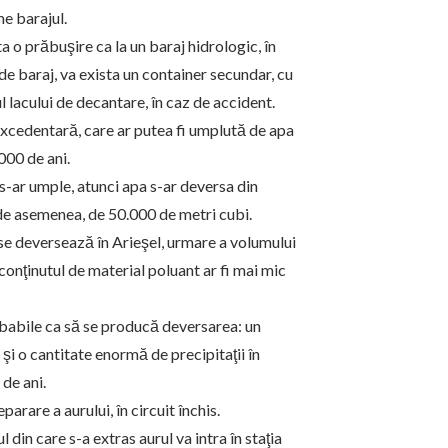
e barajul.
a o prăbuşire ca la un baraj hidrologic, în
l de baraj, va exista un container secundar, cu
 lacului de decantare, în caz de accident.
excedentară, care ar putea fi umplută de apa
000 de ani.
s-ar umple, atunci apa s-ar deversa din
 de asemenea, de 50.000 de metri cubi.
se deversează în Arieşel, urmare a volumului
onţinutul de material poluant ar fi mai mic
obabile ca să se producă deversarea: un
şi o cantitate enormă de precipitaţii în
de ani.
arare a aurului, în circuit închis.
 din care s-a extras aurul va intra în staţia