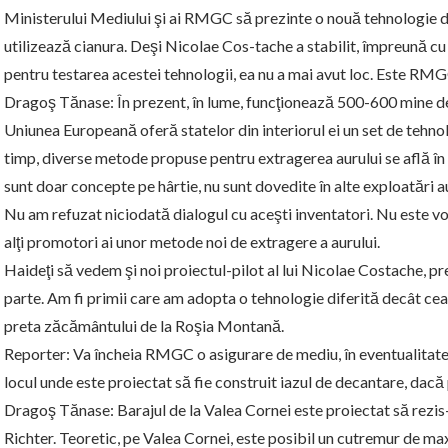
Ministerului Mediului şi ai RMGC să prezinte o nouă tehnologie de
utilizează cianura. Deşi Nicolae Cos-tache a stabilit, împreună cu r
pentru testarea acestei tehnologii, ea nu a mai avut loc. Este RM
Dragoş Tănase: În prezent, în lume, funcţionează 500-600 mine de
Uniunea Europeană oferă statelor din interiorul ei un set de tehnolo
timp, diverse metode propuse pentru extragerea aurului se află în 
sunt doar concepte pe hârtie, nu sunt dovedite în alte exploatări a
Nu am refuzat niciodată dialogul cu aceşti inventatori. Nu este v
alţi promotori ai unor metode noi de extragere a aurului.
Haideţi să vedem şi noi proiectul-pilot al lui Nicolae Costache, p
parte. Am fi primii care am adopta o tehnologie diferită decât cea
preta zăcământului de la Roşia Montană.
Reporter: Va încheia RMGC o asigurare de mediu, în eventualitate
locul unde este proiectat să fie construit iazul de decantare, dacă 
Dragoş Tănase: Barajul de la Valea Cornei este proiectat să rezis
Richter. Teoretic, pe Valea Cornei, este posibil un cutremur de max