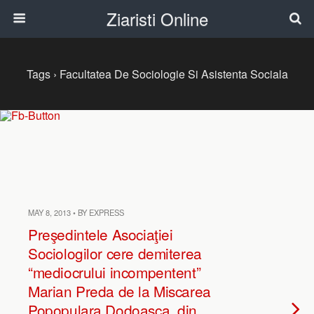
Ziaristi Online
Tags › Facultatea De Sociologie Si Asistenta Sociala
MAY 8, 2013 • BY EXPRESS
Preşedintele Asociaţiei
Sociologilor cere demiterea
“mediocrului incompentent”
Marian Preda de la Miscarea
Popopulara Dodoasca, din