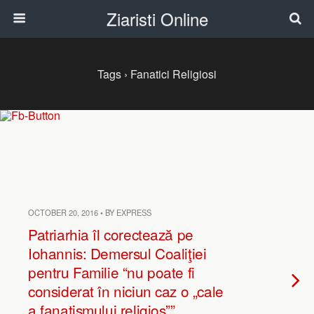
Ziaristi Online
Tags › Fanatici Religiosi
OCTOBER 20, 2016 • BY EXPRESS
Patriarhia îl corectează pe
Iohannis: Demersul Coaliţiei
pentru Familie “nu poate fi
considerat în niciun caz o „cale
a fanatismului religios””