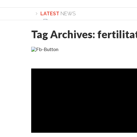
LATEST
NEWS
Tag Archives:
fertilita
Lepădarea de sine și urmarea lui Hristos. Ca
Sculați, sculați, boieri mari! Sara Nukina are 
Academia Române revine în cazul pericolele 
Academia Română: 5G poate cauza CANCER. Gu
La Mulți Ani, Eugen Mihăescu!
Pamfil Șeicaru omagiat la Mănăstirea ctitori
Nu vă fie frică! FOTO și VIDEO cu Corneliu Vl
Mariana Nicolesco: Evenimentele Darclée la
Schimbarea la Față: “Acesta e Fiul Meu Mult Iub
Turnătorul DIE Lucian Boia înjură din nou popo
României