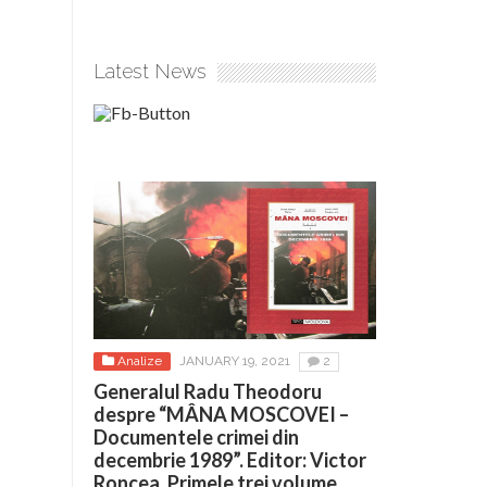
Latest News
Analize
JANUARY 19, 2021
2
Generalul Radu Theodoru
despre “MÂNA MOSCOVEI –
Documentele crimei din
decembrie 1989”. Editor: Victor
Roncea. Primele trei volume