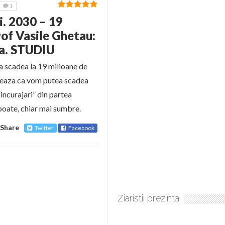
1
i. 2030 – 19
rof Vasile Ghetau:
tea. STUDIU
 scadea la 19 milioane de
meaza ca vom putea scadea
incurajari” din partea
poate, chiar mai sumbre.
Share
Twitter
Facebook
Ziaristii prezinta