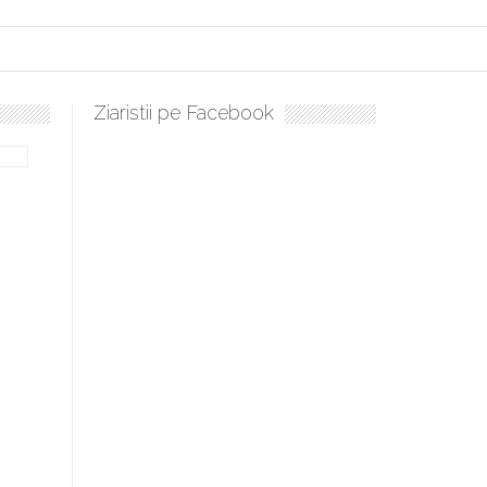
Ziaristii pe Facebook
bilă, periculoase pentru sănătate
 mai ușor de stăpânit”
ristos!”
e la Humanitas militează pentru federalizarea