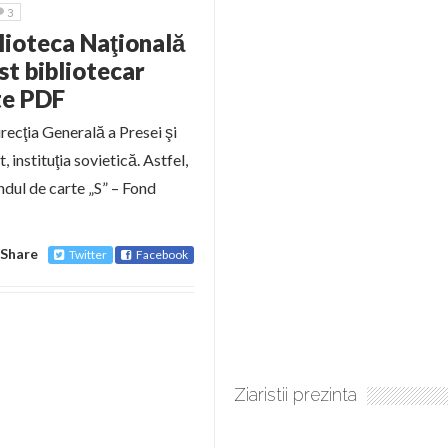
3
blioteca Naţională
st bibliotecar
te PDF
recţia Generală a Presei şi
 instituţia sovietică. Astfel,
dul de carte „S” – Fond
Share
Twitter
Facebook
Ziaristii prezinta