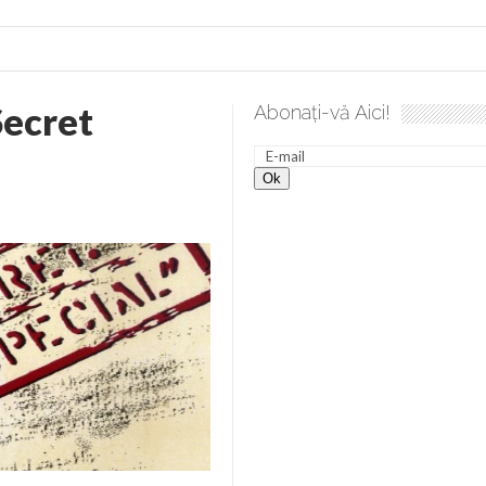
Secret
Abonați-vă Aici!
 desăvârșire. Gând de duminică de Elena Solunca Moise
Sc