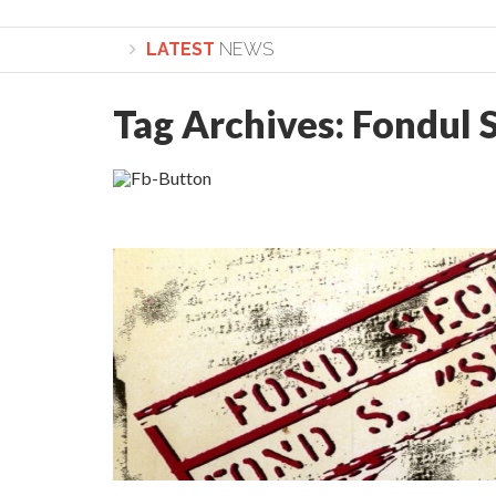
LATEST
NEWS
Tag Archives:
Fondul 
Lepădarea de sine și urmarea lui Hristos. Calea spre