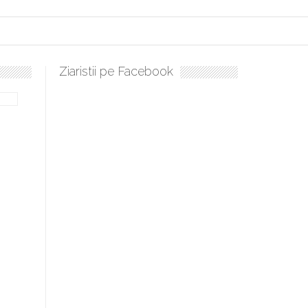
Ziaristii pe Facebook
ulați, sculați, boieri mari! Sara Nukina are nevoie de ajutorul nostru