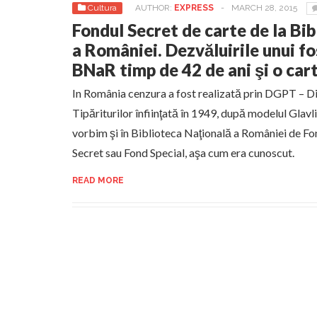
Cultura
AUTHOR:
EXPRESS
-
MARCH 28, 2015
Fondul Secret de carte de la Bi
a României. Dezvăluirile unui fo
BNaR timp de 42 de ani şi o car
In România cenzura a fost realizată prin DGPT – Di
Tipăriturilor înfiinţată în 1949, după modelul Glavlit,
vorbim şi în Biblioteca Naţională a României de Fon
Secret sau Fond Special, aşa cum era cunoscut.
READ MORE