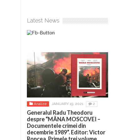
Latest News
Analize
JANUARY 19, 2021
2
Generalul Radu Theodoru
despre “MÂNA MOSCOVEI –
Documentele crimei din
decembrie 1989”. Editor: Victor
Roncea. Primele trei volume