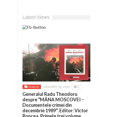
Latest News
Analize
JANUARY 19, 2021
2
Generalul Radu Theodoru
despre “MÂNA MOSCOVEI –
Documentele crimei din
decembrie 1989”. Editor: Victor
Roncea. Primele trei volume