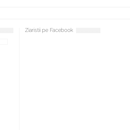
Ziaristii pe Facebook
bilă, periculoase pentru sănătate
 mai ușor de stăpânit”
ristos!”
e la Humanitas militează pentru federalizarea