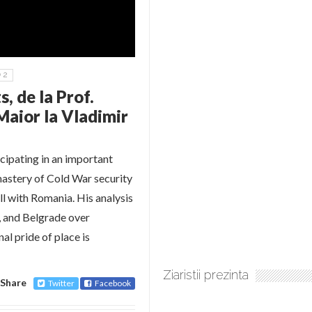
2
, de la Prof.
Maior la Vladimir
ipating in an important
mastery of Cold War security
ull with Romania. His analysis
 and Belgrade over
al pride of place is
Ziaristii prezinta
Share
Twitter
Facebook