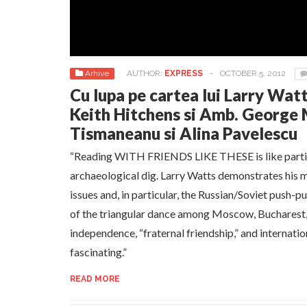
Arhive
AUTHOR:
EXPRESS
-
OCTOBER 5, 2012
Cu lupa pe cartea lui Larry Watts
Keith Hitchens si Amb. George 
Tismaneanu si Alina Pavelescu
“Reading WITH FRIENDS LIKE THESE is like partic
archaeological dig. Larry Watts demonstrates his 
issues and, in particular, the Russian/Soviet push-p
of the triangular dance among Moscow, Bucharest,
independence, “fraternal friendship,” and internation
fascinating.”
READ MORE