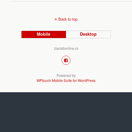
Back to top
Mobile
Desktop
ziaristionline.ro
Powered by
WPtouch Mobile Suite for WordPress