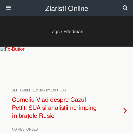
Ziaristi Online
Tags › Friedman
SEPTEMBER 5, 2016 • BY EXPRESS
Corneliu Vlad despre Cazul
Pettit: SUA şi analiştii ne împing
în braţele Rusiei
NO RESPONSES