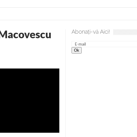
 Macovescu
Abonați-vă Aici!
lea spre desăvârșire. Gând de duminică de Elena Solunca Moise
nevoie de ajutorul nostru!
generate de tehnologia 5G și cere Dezbatere Națională
vernul, dat în judecată pentru HG 5G. Antenele de telefonie mo
tă chiar de către el: Sfânta Ana – Orșova
ad și Cavalerii noilor apocalipse. “O societate înfricoșată e mult
 Televiziunea Naţională – o mare sărbătoare. VIDEO
it – pe El să-l ascultați!” În inimi “să-nflorească, ca rod de har, H
rul român: “românii sunt slavi, nu latini”. Fostul agent ceaușist d