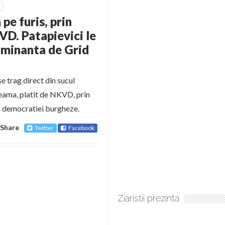
pe furis, prin
VD. Patapievici le
lminanta de Grid
se trag direct din sucul
 seama, platit de NKVD, prin
a democratiei burgheze.
Share
Twitter
Facebook
Ziaristii prezinta