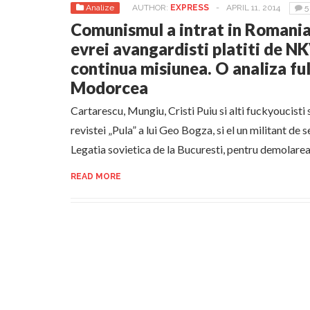
Analize
AUTHOR:
EXPRESS
-
APRIL 11, 2014
5
Comunismul a intrat in Romania 
evrei avangardisti platiti de NK
continua misiunea. O analiza fu
Modorcea
Cartarescu, Mungiu, Cristi Puiu si alti fuckyoucisti 
revistei „Pula” a lui Geo Bogza, si el un militant de
Legatia sovietica de la Bucuresti, pentru demolare
READ MORE