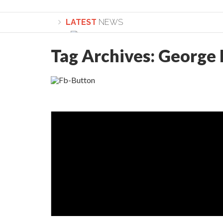
LATEST
NEWS
Tag Archives:
George
Lepădarea de sine și urmarea lui Hristos. Ca
Sculați, sculați, boieri mari! Sara Nukina are 
Academia Române revine în cazul pericolele 
Academia Română: 5G poate cauza CANCER. Gu
La Mulți Ani, Eugen Mihăescu!
Pamfil Șeicaru omagiat la Mănăstirea ctitori
Nu vă fie frică! FOTO și VIDEO cu Corneliu Vl
Mariana Nicolesco: Evenimentele Darclée la
Schimbarea la Față: “Acesta e Fiul Meu Mult Iub
Turnătorul DIE Lucian Boia înjură din nou popo
României