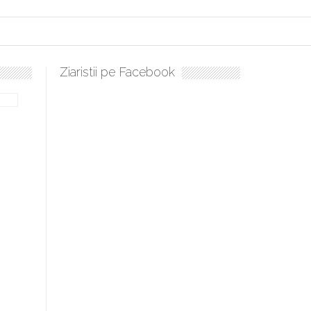
Ziaristii pe Facebook
bilă, periculoase pentru sănătate
 mai ușor de stăpânit”
ristos!”
e la Humanitas militează pentru federalizarea