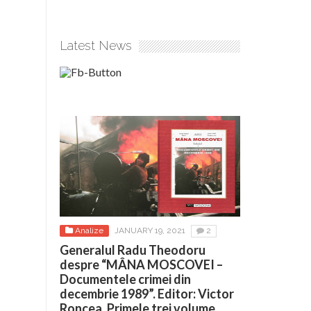
Latest News
Analize
JANUARY 19, 2021
2
Generalul Radu Theodoru
despre “MÂNA MOSCOVEI –
Documentele crimei din
decembrie 1989”. Editor: Victor
Roncea. Primele trei volume