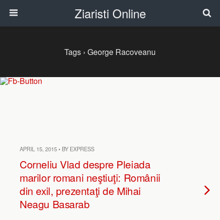
Ziaristi Online
Tags › George Racoveanu
APRIL 15, 2015 • BY EXPRESS
Corneliu Vlad despre Pleiada
marilor romani neştiuţi: Românii
din exil, prezentaţi de Mihai
Neagu Basarab