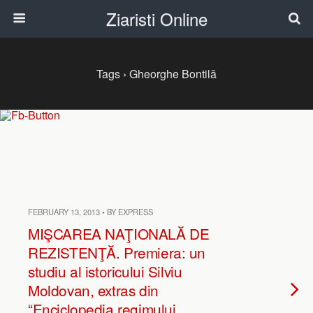
Ziaristi Online
Tags › Gheorghe Bontilă
FEBRUARY 13, 2013 • BY EXPRESS
MIŞCAREA NAŢIONALĂ DE
REZISTENŢĂ. Premiera: un
studiu al istoricului Silviu
Moldovan, extras din
“Enciclopedia regimului