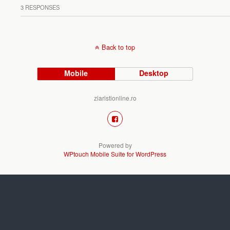
3 RESPONSES
Back to top
Mobile
Desktop
ziaristionline.ro
Powered by
WPtouch Mobile Suite for WordPress