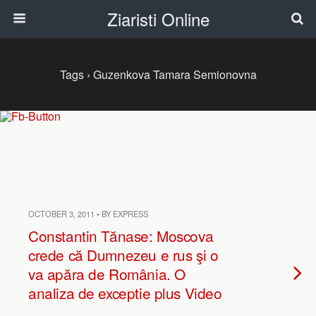
Ziaristi Online
Tags › Guzenkova Tamara Semionovna
OCTOBER 3, 2011 • BY EXPRESS
Constantin Tănase: Moscova
crede că Dumnezeu e rus şi o
va apăra de România. O
analiza de exceptie plus Video