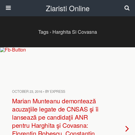
Ziaristi Online
Tags › Harghita Si Covasna
OCTOBER 23, 2016 • BY EXPRESS
Marian Munteanu demontează
acuzaţiile legate de CNSAS şi îi
lansează pe candidaţii ANR
pentru Harghita şi Covasna:
Florentin Robescu, Constantin