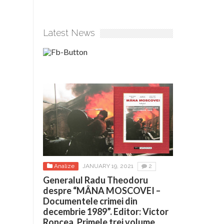
Latest News
Analize
JANUARY 19, 2021
2
Generalul Radu Theodoru
despre “MÂNA MOSCOVEI –
Documentele crimei din
decembrie 1989”. Editor: Victor
Roncea. Primele trei volume