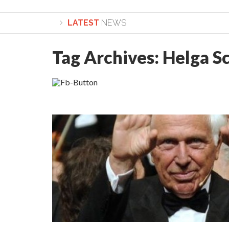
LATEST
NEWS
Tag Archives:
Helga S
Lepădarea de sine și urmarea lui Hristos. Calea spre