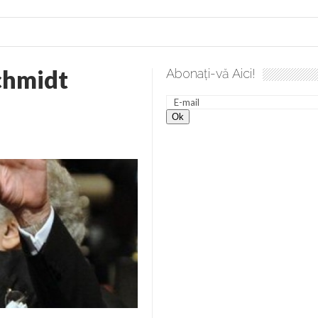
chmidt
Abonați-vă Aici!
 desăvârșire. Gând de duminică de Elena Solunca Moise
Scu