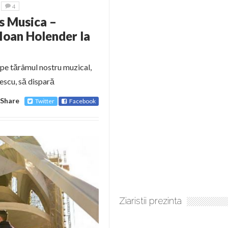
4
s Musica –
Ioan Holender la
pe tărâmul nostru muzical,
escu, să dispară
Share
Twitter
Facebook
Ziaristii prezinta