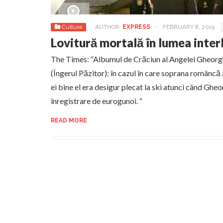
Cultura
AUTHOR:
EXPRESS
-
FEBRUARY 8, 2015
Lovitură mortală în lumea inter
The Times: “Albumul de Crăciun al Angelei Gheorgh
(Îngerul Păzitor): în cazul în care soprana româncă 
ei bine el era desigur plecat la ski atunci când Ghe
înregistrare de eurogunoi. “
READ MORE