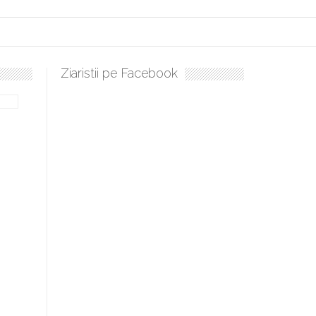
Ziaristii pe Facebook
lați, sculați, boieri mari! Sara Nukina are nevoie de ajutorul nostru!