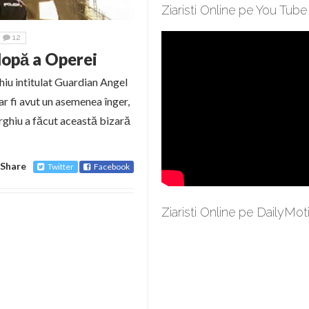
Ziaristi Online pe You Tube
12
lopă a Operei
iu intitulat Guardian Angel
ar fi avut un asemenea înger,
orghiu a făcut această bizară
Share
Twitter
Facebook
Ziaristi Online pe DailyMot