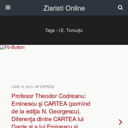
Ziaristi Online
Tags › I.E. Torouţiu
JUNE 15, 2013 • BY EXPRESS
Profesor Theodor Codreanu:
Eminescu şi CARTEA (pornind
de la ediţia N. Georgescu).
Diferenţa dintre CARTEA lui
Dante şi a lui Eminescu şi