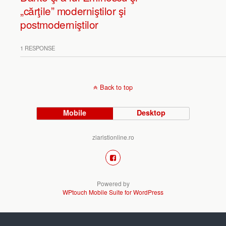
„cărţile” moderniştilor şi
postmoderniştilor
1 RESPONSE
Back to top
Mobile
Desktop
ziaristionline.ro
Powered by
WPtouch Mobile Suite for WordPress