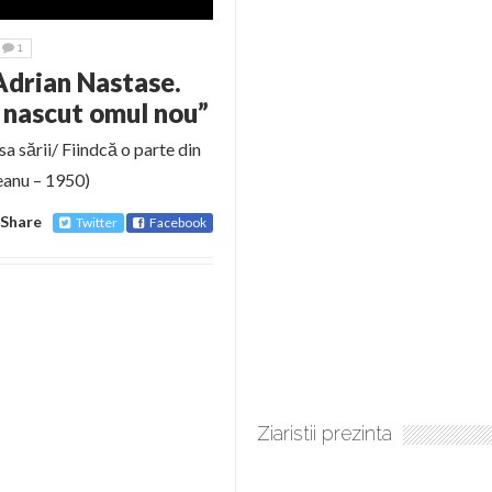
1
Adrian Nastase.
a nascut omul nou”
sa sării/ Fiindcă o parte din
eanu – 1950)
Share
Twitter
Facebook
Ziaristii prezinta