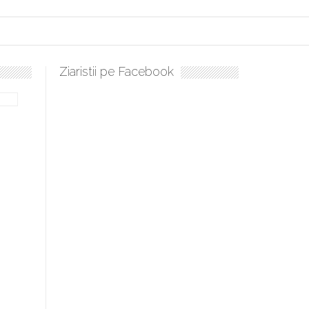
Ziaristii pe Facebook
lați, sculați, boieri mari! Sara Nukina are nevoie de ajutorul nostru!