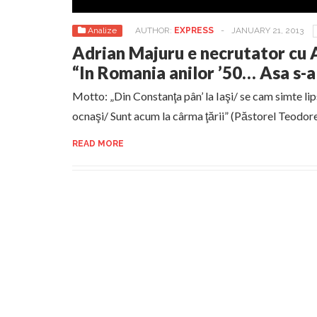
Analize
AUTHOR:
EXPRESS
-
JANUARY 21, 2013
Adrian Majuru e necrutator cu 
“In Romania anilor ’50… Asa s-
Motto: „Din Constanţa pân’ la Iaşi/ se cam simte lip
ocnaşi/ Sunt acum la cârma ţării” (Păstorel Teodor
READ MORE