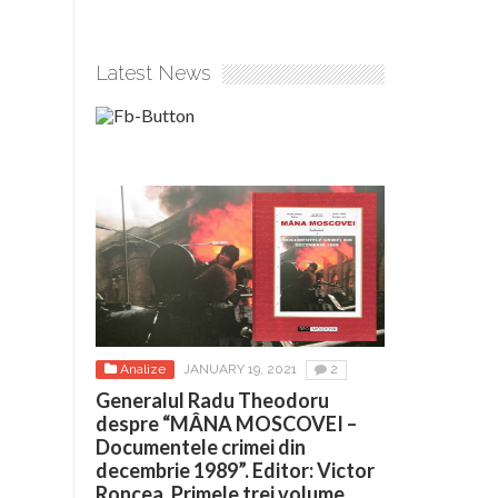
Latest News
Analize
JANUARY 19, 2021
2
Generalul Radu Theodoru
despre “MÂNA MOSCOVEI –
Documentele crimei din
decembrie 1989”. Editor: Victor
Roncea. Primele trei volume