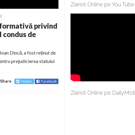
Ziaristi Online pe You Tube
48
formativă privind
al condus de
oan Dincă, a fost reținut de
entru prejudicierea statului
Share
Twitter
Facebook
Ziaristi Online pe DailyMot