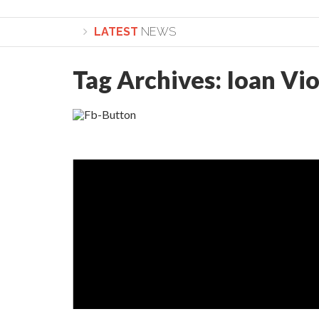
LATEST
NEWS
Tag Archives:
Ioan Vio
Lepădarea de sine și urmarea lui Hristos. Calea spr