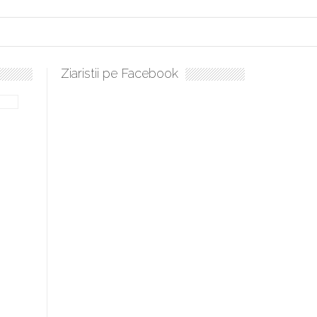
Ziaristii pe Facebook
ulați, sculați, boieri mari! Sara Nukina are nevoie de ajutorul nostru