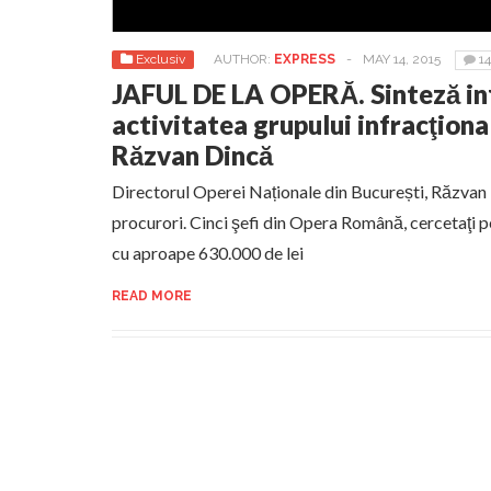
Exclusiv
AUTHOR:
EXPRESS
-
MAY 14, 2015
1
JAFUL DE LA OPERĂ. Sinteză in
activitatea grupului infracţion
Răzvan Dincă
Directorul Operei Naționale din București, Răzvan I
procurori. Cinci şefi din Opera Română, cercetaţi p
cu aproape 630.000 de lei
READ MORE