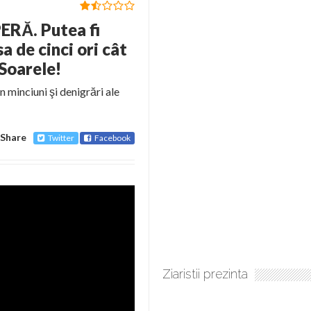
RĂ. Putea fi
a de cinci ori cât
Soarele!
n minciuni şi denigrări ale
Share
Twitter
Facebook
Ziaristii prezinta