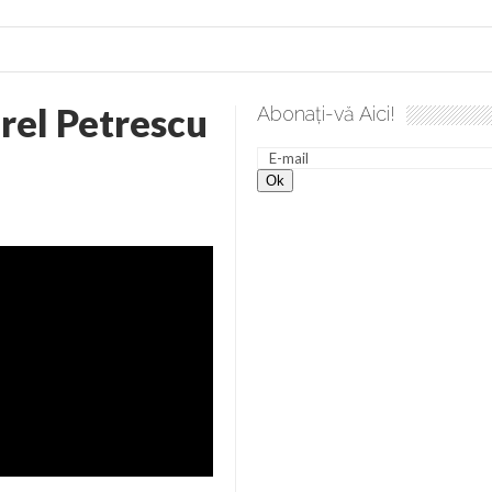
rel Petrescu
Abonați-vă Aici!
e desăvârșire. Gând de duminică de Elena Solunca Moise
Sc