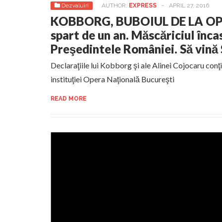
Dezvaluiri
AUTHOR:
EXPRESS
-
APRIL 27, 2016
KOBBORG, BUBOIUL DE LA OPE
spart de un an. Măscăriciul încas
Preşedintele României. Să vină 
Declaraţiile lui Kobborg şi ale Alinei Cojocaru conţi
instituţiei Opera Naţională Bucureşti
READ MORE