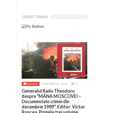
Latest News
Analize
JANUARY 19, 2021
2
Generalul Radu Theodoru
despre “MÂNA MOSCOVEI –
Documentele crimei din
decembrie 1989”. Editor: Victor
Roncea. Primele trei volume