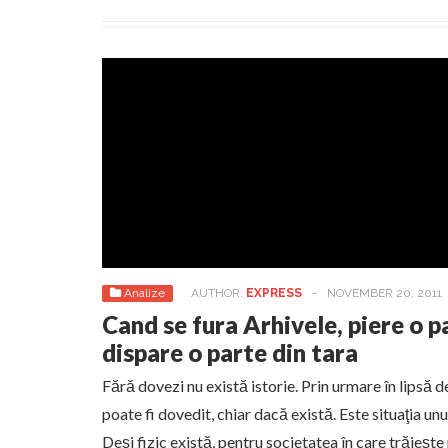
Analize
AUTHOR:
EXPRESS
-
NOVEMBER 20, 2011
Cand se fura Arhivele, piere o pa
dispare o parte din tara
Fără dovezi nu există istorie. Prin urmare în lipsă d
poate fi dovedit, chiar dacă există. Este situaţia un
Deşi fizic există, pentru societatea în care trăieşte