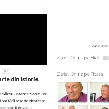
Ziaristi Online
Ziaristi Online pe Flickr
1
Ziaristi Online pe Picasa
rte din istorie,
e mărturii istorice trecutul nu
ui om fără acte de identitate.
 nu poate fi dovedit.