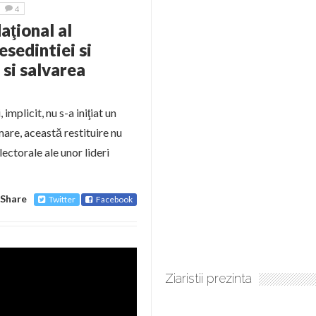
4
aţional al
esedintiei si
 si salvarea
 implicit, nu s-a iniţiat un
are, această restituire nu
ectorale ale unor lideri
Share
Twitter
Facebook
Ziaristii prezinta