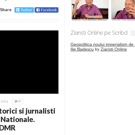
Share
Twitter
Facebook
Ziaristi Online pe Scribd
Geopolitica noului imperialism de 
Ilie Badescu
by
Ziaristi Online
2011
8
rici si jurnalisti
 Nationale.
 UDMR