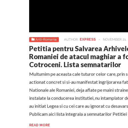
Anti-Romania
AUTHOR:
EXPRESS
-
NOVEMBER 21, 
Petitia pentru Salvarea Arhivel
Romaniei de atacul maghiar a f
Cotroceni. Lista semnatarilor
Multumim pe aceasta cale tuturor celor care, prin s
actionat concret si si-au manifestat ingrijorarea fa
Nationale ale Romaniei, deja aflate pe maini strain
instalate la conducerea institutiei, nu intamplator d
au initiat Legea si cu cei care au ignorat cu desavar
Publicam aici lista integrala a semnatarilor Petitie
READ MORE