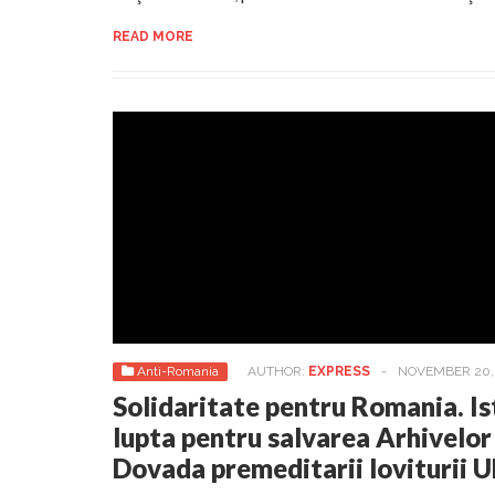
READ MORE
Anti-Romania
AUTHOR:
EXPRESS
-
NOVEMBER 20, 
Solidaritate pentru Romania. Isto
lupta pentru salvarea Arhivelor
Dovada premeditarii loviturii