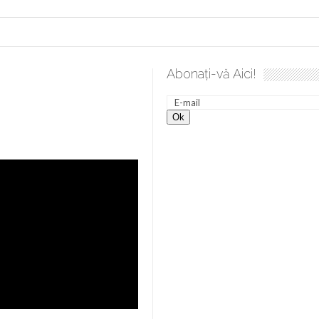
Abonați-vă Aici!
ea spre desăvârșire. Gând de duminică de Elena Solunca Moise