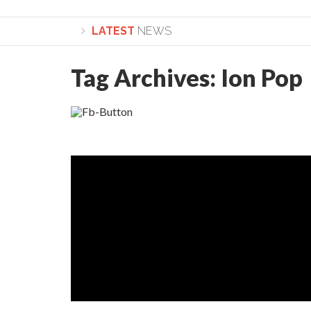
LATEST
NEWS
Tag Archives:
Ion Pop
Lepădarea de sine și urmarea lui Hristos. Cal