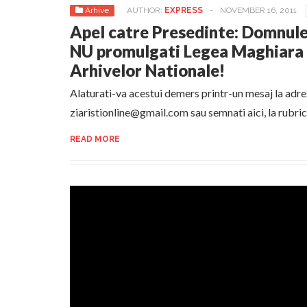
Arhive
AUTHOR:
EXPRESS
-
NOVEMBER 16, 2011
Apel catre Presedinte: Domnule
NU promulgati Legea Maghiara 
Arhivelor Nationale!
Alaturati-va acestui demers printr-un mesaj la adre
ziaristionline@gmail.com sau semnati aici, la rubri
READ MORE