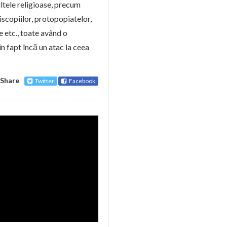
ltele religioase, precum
iscopiilor, protopopiatelor,
te etc., toate având o
n fapt încă un atac la ceea
Share
Twitter
Facebook