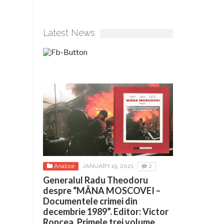
Latest News
Analize
JANUARY 19, 2021
2
Generalul Radu Theodoru
despre “MÂNA MOSCOVEI –
Documentele crimei din
decembrie 1989”. Editor: Victor
Roncea. Primele trei volume