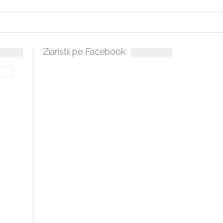
Ziaristii pe Facebook
Sculați, sculați, boieri mari! Sara Nukina are nevoie de ajutorul