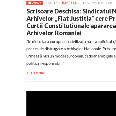
Arhive
AUTHOR:
EXPRESS
-
NOVEMBER 24, 2011
Scrisoare Deschisa: Sindicatul N
Arhivelor „Fiat Justitia” cere Pr
Curtii Constitutionale apararea
Arhivelor Romaniei
“In nici o ţară europeană civilizată nu s-a solicitat şi,
proces de distrugere a Arhivelor Naţionale. Prin urm
urmează nici un model european, ci doar ambiţiile el
politici iresponsabili.”
READ MORE