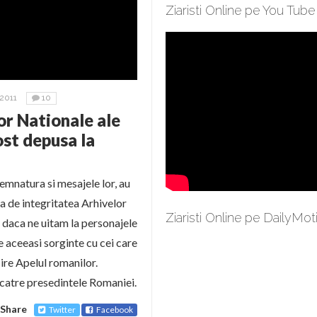
Ziaristi Online pe You Tube
2011
10
or Nationale ale
ost depusa la
emnatura si mesajele lor, au
ta de integritatea Arhivelor
Ziaristi Online pe DailyMot
e daca ne uitam la personajele
e aceeasi sorginte cu cei care
sire Apelul romanilor.
i catre presedintele Romaniei.
Share
Twitter
Facebook