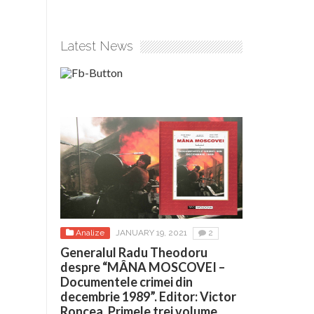
Latest News
Analize
JANUARY 19, 2021
2
Generalul Radu Theodoru
despre “MÂNA MOSCOVEI –
Documentele crimei din
decembrie 1989”. Editor: Victor
Roncea. Primele trei volume