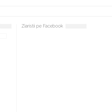
Ziaristii pe Facebook
bilă, periculoase pentru sănătate
 mai ușor de stăpânit”
ristos!”
e la Humanitas militează pentru federalizarea