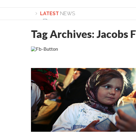
LATEST
NEWS
Tag Archives:
Jacobs 
Lepădarea de sine și urmarea lui Hristos. Ca
Sculați, sculați, boieri mari! Sara Nukina are 
Academia Române revine în cazul pericolele 
Academia Română: 5G poate cauza CANCER. Gu
La Mulți Ani, Eugen Mihăescu!
Pamfil Șeicaru omagiat la Mănăstirea ctitori
Nu vă fie frică! FOTO și VIDEO cu Corneliu Vl
Mariana Nicolesco: Evenimentele Darclée la
Schimbarea la Față: “Acesta e Fiul Meu Mult Iub
Turnătorul DIE Lucian Boia înjură din nou popo
României