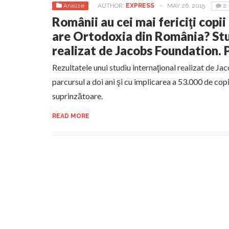
Analize
AUTHOR:
EXPRESS
-
MAY 26, 2015
2
Românii au cei mai fericiţi copii
are Ortodoxia din România? Stu
realizat de Jacobs Foundation.
Rezultatele unui studiu internaţional realizat de Jac
parcursul a doi ani şi cu implicarea a 53.000 de copi
suprinzătoare.
READ MORE