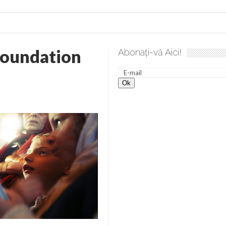
Foundation
Abonați-vă Aici!
lea spre desăvârșire. Gând de duminică de Elena Solunca Moise
nevoie de ajutorul nostru!
generate de tehnologia 5G și cere Dezbatere Națională
vernul, dat în judecată pentru HG 5G. Antenele de telefonie mo
tă chiar de către el: Sfânta Ana – Orșova
ad și Cavalerii noilor apocalipse. “O societate înfricoșată e mult
 Televiziunea Naţională – o mare sărbătoare. VIDEO
it – pe El să-l ascultați!” În inimi “să-nflorească, ca rod de har, H
rul român: “românii sunt slavi, nu latini”. Fostul agent ceaușist d