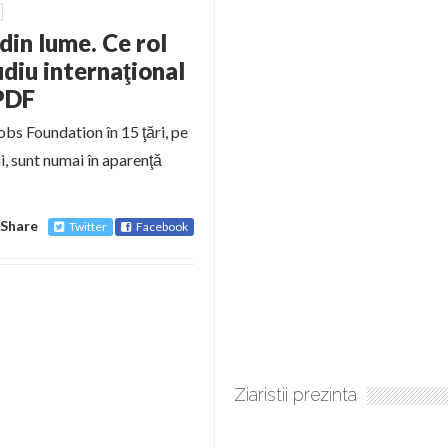
 din lume. Ce rol
diu internaţional
 PDF
obs Foundation în 15 ţări, pe
i, sunt numai în aparenţă
Share
Twitter
Facebook
Ziaristii prezinta