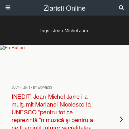
Ziaristi Online
Tags › Jean-Michel Jarre
JULY 4, 2013 • BY EXPRESS
INEDIT. Jean-Michel Jarre i-a
mulţumit Marianei Nicolesco la
UNESCO “pentru tot ce
reprezintă în muzică şi pentru a
ne fi amintit tuturor sacralitatea