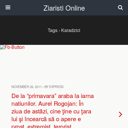
Ziaristi Online
Tags › Karadzici
NOVEMBER 26, 2011 • BY EXPRESS
De la “primavara” araba la iarna
natiunilor. Aurel Rogojan: În
ziua de astăzi, cine ţine cu ţara
lui şi încearcă să o apere e
prost, extremist, terorist…